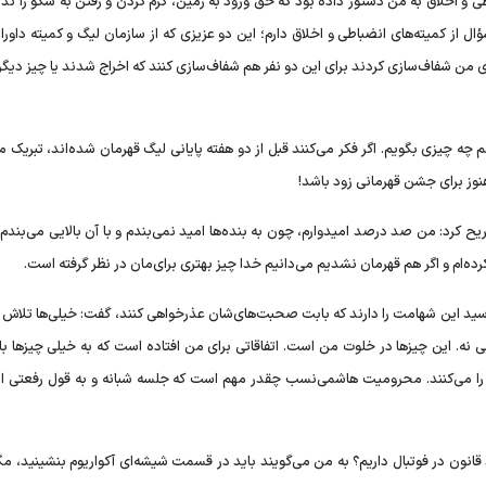
طی و اخلاق به من دستور داده بود که حق ورود به زمین، گرم کردن و رفتن به سکو را ندا
از کمیته‌های انضباطی و اخلاق دارم؛ این دو عزیزی که از سازمان لیگ و کمیته داوران
 من شفاف‌سازی کردند برای این دو نفر هم شفاف‌سازی کنند که اخراج شدند یا چیز دیگ
انم چه چیزی بگویم. اگر فکر می‌کنند قبل از دو هفته پایانی لیگ قهرمان شده‌اند، تبریک م
نوز برای جشن قهرمانی زود باشد!
 کرد: من صد درصد امیدوارم، چون به بنده‌ها امید نمی‌بندم و با آن بالایی می‌بندم و
ده‌ام و اگر هم قهرمان نشدیم می‌دانیم خدا چیز بهتری برای‌مان در نظر گرفته است.
سید این شهامت را دارند که بابت صحبت‌های‌شان عذرخواهی کنند، گفت: خیلی‌ها تلاش م
ایی نه. این چیز‌ها در خلوت من است. اتفاقاتی برای من افتاده است که به خیلی چیز‌ها باو
ن را می‌کنند. محرومیت هاشمی‌نسب چقدر مهم است که جلسه شبانه و به قول رفعتی ا
 قانون در فوتبال داریم؟ به من می‌گویند باید در قسمت شیشه‌ای آکواریوم بنشینید، م