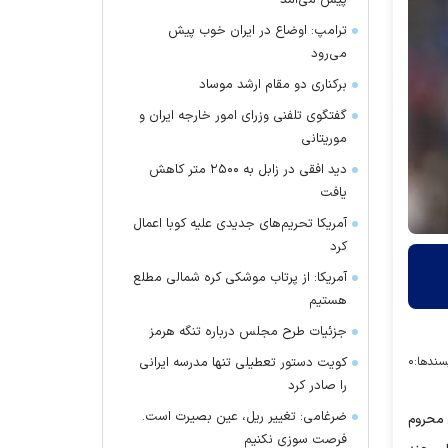
پیش می‌آمد
ترامپ: اوضاع در ایران خوب پیش
می‌رود
برکناری دو مقام ارشد موساد
گفتگوی تلفنی وزرای امور خارجه ایران و
موریتانی
دید افقی در زابل به ۲۵۰۰ متر کاهش
یافت
آمریکا تحریم‌های جدیدی علیه کوبا اعمال
کرد
آمریکا: از پرتاب موشکی کره شمالی مطلع
هستیم
جزئیات طرح مجلس درباره تنگه هرمز
کویت دستور تعطیلی تنها مدرسه ایرانی
سندها:
۰
را صادر کرد
ضرغامی: تغییر ریل، عین بصیرت است.
 محروم
فرصت سوزی نکنیم