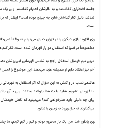
بودم و یک بازی دیگری را نگاه می‌کردم! چون اقتدار کمیته انضبا
جلسه اضطراری گذاشتند و به نظرشان احترام گذاشتم، ولی یک سؤال 
شدند، دلیل کنار گذاشتن‌شان چه چیزی بوده است؟ اینقدر که برای
است.
وی افزود: بازی دیگری را در تهران دنبال می‌کردم که واقعاً نمی‌د
مخصوصاً در آسیا که استقلال دو بار قهرمان شده است. فکر کنم ه
مربی تیم فوتبال استقلال راجع به شانس قهرمانی آبی‌پوشان تصریح
آخر نیز اعتقاد دارم او همیشه عزت می‌دهد. این موضوع را لمس کر
هاشمی‌نسب در واکنش به این سؤال که اگر استقلال به قهرمانی ر
ما قهرمان نشویم. شاید با بنده‌ها بتوانند ببندند، ولی با آن بال
برای چه دلیلی باید عذرخواهی کنم؟ می‌بینید که تلاش خودشا
می‌گذارند که حق ورود به زمین را ندارم.
وی یادآور شد: من یک بار محروم بودم و تیم را گرم کردم، ما چند