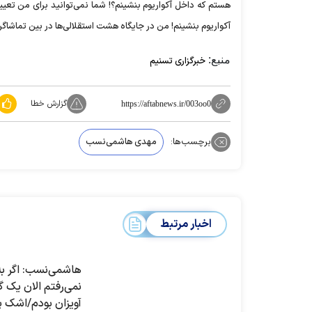
هستم که داخل آکواریوم بنشینم؟! شما نمی‌توانید برای من تعیین
آکواریوم بنشینم! من در جایگاه هشت استقلالی‌ها در بین تماشاگران
منبع:
خبرگزاری تسنیم
گزارش خطا
https://aftabnews.ir/003oo0
برچسب‌ها:
مهدی هاشمی‌نسب
اخبار مرتبط
هاشمی‌نسب: اگر به
نمی‌رفتم الان یک 
آویزان بودم/اشک پ