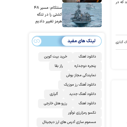
د که در
مانده‌ایم، به‌خاطر
سنتکام: مسیر ۴۸
مردم ایران است
کشتی را در تنگه
هرمز تغییر دادیم
لینک های مفید
ک گذاری
دانلود اهنگ
خرید بیت کوین
پنجره دوجداره
راز بقا
نمایندگی مجاز بوش
دانلود آهنگ رز‌ موزیک
دانلود آهنگ جدید
آلپاری
دانلود اهنگ
رزرو هتل خارجی
نکسو رمزارزی نوآور
مسموم سازی آدرس های ارز دیجیتال