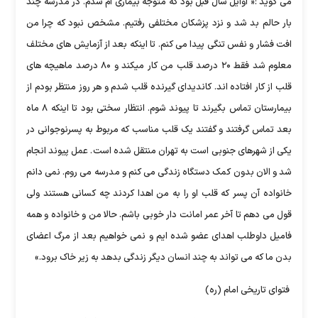
می گوید :« اوایل سال قبل بود که متوجه بیماری ام شدم. در مدرسه چند
بار حالم بد شد و نزد پزشکان مختلفی رفتیم. مشخص نبود که چرا من
افت فشار و نفس تنگی پیدا می کنم. تا اینکه بعد از آزمایش های مختلف
معلوم شد فقط ۲۰ درصد قلب من کار میکند و ۸۰ درصد ماهیچه های
قلب از کار افتاده اند. کاندیدای گیرنده قلب شدم و هر روز منتظر بودم از
بیمارستان تماس بگیرند تا پیوند شوم. انتظار سختی بود تا اینکه ۸ ماه
بعد تماس گرفتند و گفتند یک قلب مناسب که مربوط به پسرنوجوانی در
یکی از شهرهای جنوبی است به تهران منتقل شده است. عمل پیوند انجام
شد و الان بدون کمک دستگاه زندگی می کنم و مدرسه می روم. نمی دانم
خانواده آن پسر که قلب او را به من اهدا کردند چه کسانی هستند ولی
قول می دهم تا آخر عمر امانت دار خوبی باشم. حالا من و خانواده و همه
فامیل داوطلب اهدای عضو شده ایم و نمی خواهیم بعد از مرگ اعضای
بدن ما که می تواند به چند انسان دیگر زندگی بدهد به زیر خاک برود.»
فتوای تاریخی امام (ره)