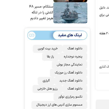
مانده‌ایم، به‌خاطر
سنتکام: مسیر ۴۸
د. دلیل
مردم ایران است
کشتی را در تنگه
سنجان است. سرخ‌پوشان در این ۲ بازی کار سختی برای
هرمز تغییر دادیم
بخشی از هواداران استقلال با توجه به اینکه این تیم هنوز شانس خوبی برای قهرمانی دارد، ترجیح دادند از کادرفنی و بازیکنان انتقاد نکنند و منتظر اتفاقات ۲ هفته
لینک های مفید
دانلود اهنگ
خرید بیت کوین
پنجره دوجداره
راز بقا
نمایندگی مجاز بوش
ک گذاری
دانلود آهنگ رز‌ موزیک
دانلود آهنگ جدید
آلپاری
دانلود اهنگ
رزرو هتل خارجی
نکسو رمزارزی نوآور
مسموم سازی آدرس های ارز دیجیتال