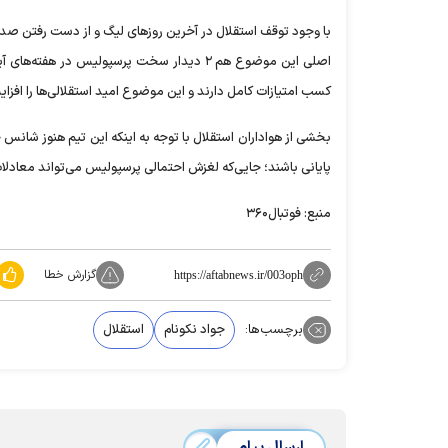
با وجود توقف استقلال در آخرین روز‌های لیگ و از دست رفتن صدر
کسب امتیازات کامل دارند و این موضوع امید استقلالی‌ها را افز
پایانی باشند؛ جایی‌که لغزش احتمالی پرسپولیس می‌تواند معادلات 
منبع: فوتبال۳۶۰
گزارش خطا
https://aftabnews.ir/003oph
برچسب‌ها:
جواد نکونام
استقلال