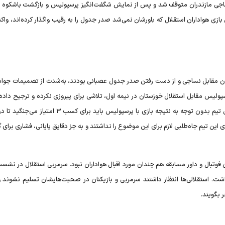
ی مازندران متوقف شد و پس از نمایش شگفت‌انگیز پرسپولیس و بازگشت باشکوه ا
ازی هواداران استقلال که باورشان نمی‌شد صدر جدول را به رقیب واگذار کرده‌اند، واک
شان مقابل نساجی و از دست رفتن صدر جدول عصبانی بودند، به‌شدت از تصمیمات جواد 
پولیس مقابل استقلال خوزستان در نیمه اول، تلاشی برای پیروزی نکرده و ترجیح داده 
نساجی را با تساوی به اتمام برساند. از نظر هواداران استقلال این تیم بدون توجه به نتیجه بازی با پرسپولیس باید
 تیم جاه‌طلبی لازم برای این موضوع را نداشتند و به جز دقایق پایانی، فشاری برای گ
 فوتبال و داور مسابقه هم چندان مورد اقبال هواداران نبود. سرمربی استقلال در نشس
داشت. استقلالی‌ها انتظار داشتند سرمربی و بازیکنان در صحبت‌هایشان تسلیم نشوند
 بگویند.