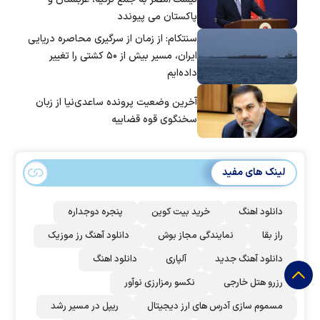
پاکستان می پیوندد
سنتکام: از زمان از سرگیری محاصره دریایی
ایران، مسیر بیش از ۵۰ کشتی را تغییر
داده‌ایم
آخرین وضعیت پرونده ساعدی‌نیا از زبان
سخنگوی قوه قضاییه
لینک های مفید
دانلود اهنگ
خرید بیت کوین
پنجره دوجداره
راز بقا
نمایندگی مجاز بوش
دانلود آهنگ رز‌ موزیک
دانلود آهنگ جدید
آلپاری
دانلود اهنگ
رزرو هتل خارجی
نکسو رمزارزی نوآور
مسموم سازی آدرس های ارز دیجیتال
ریپل در مسیر رشد