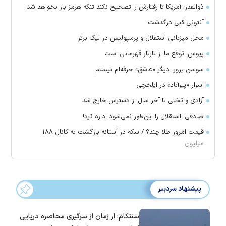
ذوالقدر: آمریکا تا رفتارش را تصحیح نکند تنگه هرمز باز نخواهد شد
آنتونی کنی درگذشت
محل میزبانی استقلال و پرسپولیس در لیگ برتر
پیوس: توقع ما از تارتار قهرمانی است
سوسن پرور: دیگر «عاشق» حرفه‌ام نیستم
اسرار «پیرآباد» در ایلخچی
آزادی و تختی تا آخر سال از دسترس خارج شد
صادقی: استقلال را این‌طور نمی‌شود اداره کرد!
قیمت امروز طلا چند؟ / سکه در آستانه بازگشت به کانال ۱۸۸
میلیون
پیشنهاد سردبیر
سنتکام: از زمان از سرگیری محاصره دریایی