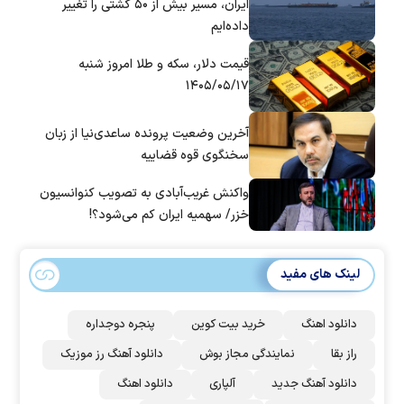
ایران، مسیر بیش از ۵۰ کشتی را تغییر
داده‌ایم
قیمت دلار، سکه و طلا امروز شنبه
۱۴۰۵/۰۵/۱۷
آخرین وضعیت پرونده ساعدی‌نیا از زبان
سخنگوی قوه قضاییه
واکنش غریب‌آبادی به تصویب کنوانسیون
خزر/ سهمیه ایران کم می‌شود؟!
لینک های مفید
دانلود اهنگ
خرید بیت کوین
پنجره دوجداره
راز بقا
نمایندگی مجاز بوش
دانلود آهنگ رز‌ موزیک
دانلود آهنگ جدید
آلپاری
دانلود اهنگ