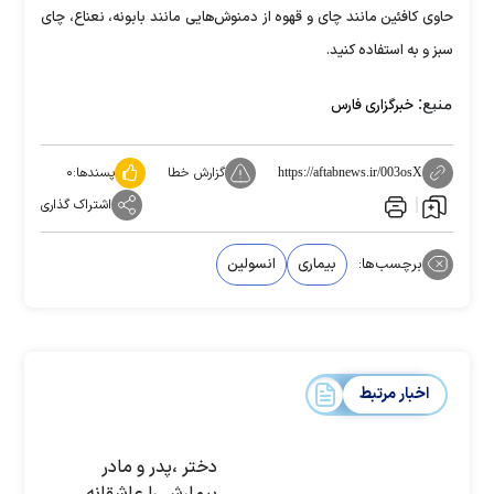
حاوی کافئین مانند چای و قهوه از دمنوش‌هایی مانند بابونه، نعناع، چای
سبز و به استفاده کنید.
منبع:
خبرگزاری فارس
گزارش خطا
پسندها:
۰
https://aftabnews.ir/003osX
اشتراک گذاری
برچسب‌ها:
بیماری
انسولین
اخبار مرتبط
دختر ،پدر و مادر
بیمارش را عاشقانه