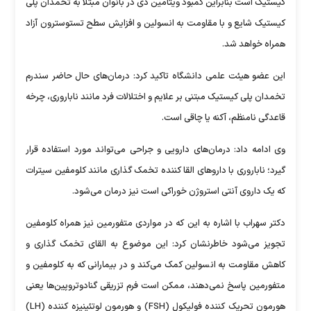
کیستیک است بنابراین کمبود ویتامین دی در بانوان مبتلا به تخمدان پلی
کیستیک شایع و با مقاومت به انسولین و افزایش سطح تستوسترون آزاد
همراه خواهد شد.
این عضو هیئت علمی دانشگاه تاکید کرد: درمان‌های حال حاضر سندرم
تخمدان پلی کیستیک مبتنی بر علایم و اختلالات فرد مانند ناباروری، چرخه
قاعدگی نامنظم، آکنه یا چاقی است.
وی ادامه داد: درمان‌های دارویی و جراحی می‌تواند مورد استفاده قرار
گیرد؛ ناباروری با دارو‌های القا کننده تخمک گذاری مانند کلومفین سیترات
که یک داروی آنتی استروژن خوراکی است نیز درمان می‌شود.
دکتر سهراب با اشاره به این که در مواردی متفورمین نیز همراه کلومفین
تجویز می‌شود خاطرنشان کرد: این موضوع به القای تخمک گذاری و
کاهش مقاومت به انسولین کمک می‌کند و در بیمارانی که به کلومفین و
متفورمین پاسخ نمی‌دهند، ممکن است فرم تزریقی گنادوتروپین‌ها یعنی
هورمون تحریک کننده فولیکول (FSH) و هورمون لوتئینیزه کننده (LH)