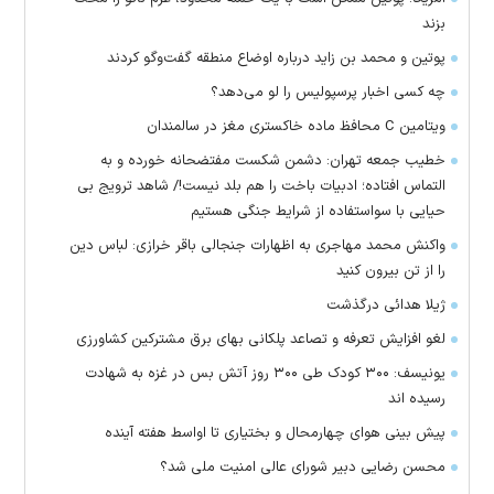
بزند
پوتین و محمد بن زاید درباره اوضاع منطقه گفت‌وگو کردند
چه کسی اخبار پرسپولیس را لو می‌دهد؟
ویتامین C محافظ ماده خاکستری مغز در سالمندان
خطیب جمعه تهران: دشمن شکست مفتضحانه خورده و به
التماس افتاده؛ ادبیات باخت را هم بلد نیست!/ شاهد ترویج بی
حیایی با سواستفاده از شرایط جنگی هستیم
واکنش محمد مهاجری به اظهارات جنجالی باقر خرازی: لباس دین
را از تن بیرون کنید
ژیلا هدائی درگذشت
لغو افزایش تعرفه و تصاعد پلکانی بهای برق مشترکین کشاورزی
یونیسف: ۳۰۰ کودک طی ۳۰۰ روز آتش بس در غزه به شهادت
رسیده اند
پیش بینی هوای چهارمحال و بختیاری تا اواسط هفته آینده
محسن رضایی دبیر شورای عالی امنیت ملی شد؟