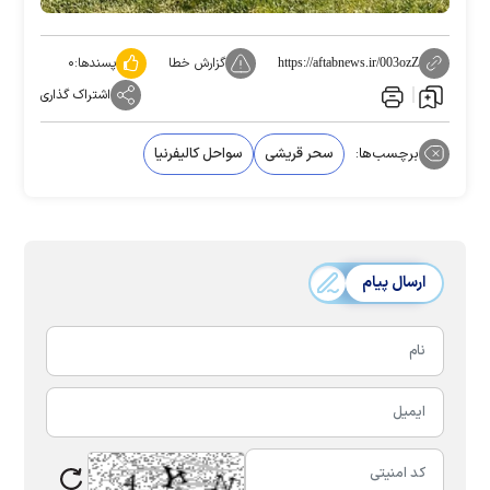
گزارش خطا
پسندها:
۰
https://aftabnews.ir/003ozZ
اشتراک گذاری
برچسب‌ها:
سحر قریشی
سواحل کالیفرنیا
ارسال پیام