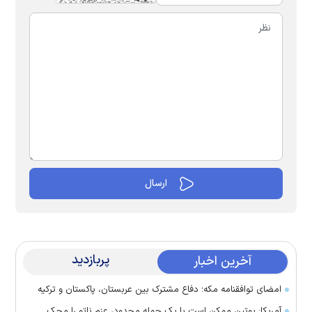
پربازدید
آخرین اخبار
امضای توافقنامه مکه؛ دفاع مشترک بین عربستان، پاکستان و ترکیه
آمریکا: پوتین ممکن است با یک حمله محدود، عزم ناتو را محک