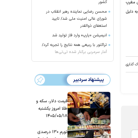
کشور
ن مغربِ
محسن رضایی نماینده رهبر انقلاب در
و خواهد شد. همچنین به دلیل
شورای عالی امنیت ملی شد/ تایید
استعفای ذوالقدر
انیمیشن «یارپ» وارد فاز تولید شد
تراکتور با ربیعی همه نتایج را تجربه کرد/
آمار سرمربی برکنار شده تی‌تی‌ها
ک گذاری
پیشنهاد سردبیر
قیمت دلار، سکه و
طلا امروز یکشنبه
۱۴۰۵/۰۵/۱۸
تورم ۱۳۰ درصدی