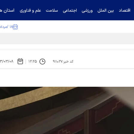
استان ها
اقتصاد
بین الملل
ورزشی
اجتماعی
سلامت
علم و فناوری
۱۸ /مرداد /۱۴۰۵
ا تکذیب کرد
۳/۰۳/۰۸
۱۲:۲۵
کد خبر:۹۱۱۰۲۷