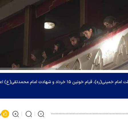
تعطیلی اجرای نمایش‌ها به دلیل همزمانی با ایام رحلت امام خمینی(ره)، قیام خونین ۱۵ خرداد و شهادت امام محمدتقی(
پ