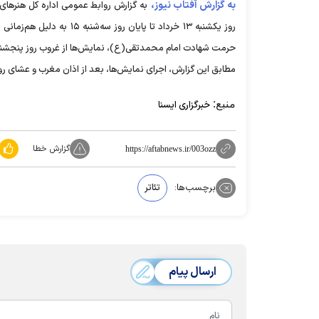
به گزارش آفتاب نیوز،
به گزارش روابط عمومی اداره کل هنرهای 
حرمت شهادت امام محمدتقی(ع)، نمایش‌ها از غروب روز پنجشنبه ۱۷ خرداد تا روز جمعه (قبل از اذان مغرب) ۱۸ خردادماه به صحنه نخواهند
مطابق این گزارش، اجرای نمایش‌ها، بعد از اذان مغرب و عشای روز جمعه ۱۸ خردادماه بل
منبع:
خبرگزاری ایسنا
گزارش خطا
https://aftabnews.ir/003ozz
برچسب‌ها:
تئاتر
ارسال پیام