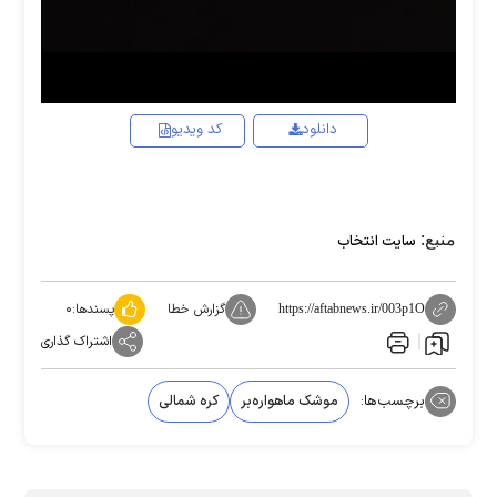
Video
دانلود
کد ویدیو
منبع:
سایت انتخاب
گزارش خطا
پسندها:
۰
https://aftabnews.ir/003p1O
اشتراک گذاری
برچسب‌ها:
موشک ماهواره‌بر
کره شمالی