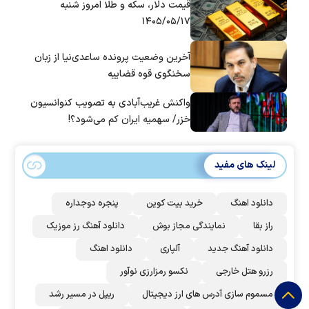
قیمت دلار، سکه و طلا امروز شنبه
۱۴۰۵/۰۵/۱۷
آخرین وضعیت پرونده ساعدی‌نیا از زبان
سخنگوی قوه قضاییه
واکنش غریب‌آبادی به تصویب کنوانسیون
خزر/ سهمیه ایران کم می‌شود؟!
لینک های مفید
دانلود اهنگ
خرید بیت کوین
پنجره دوجداره
راز بقا
نمایندگی مجاز بوش
دانلود آهنگ رز‌ موزیک
دانلود آهنگ جدید
آلپاری
دانلود اهنگ
رزرو هتل خارجی
نکسو رمزارزی نوآور
مسموم سازی آدرس های ارز دیجیتال
ریپل در مسیر رشد