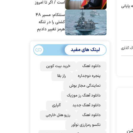
است / اگر تا امروز
 پایانی
مانده‌ایم، به‌خاطر
سنتکام: مسیر ۴۸
مردم ایران است
کشتی را در تنگه
هرمز تغییر دادیم
ک گذاری
لینک های مفید
دانلود اهنگ
خرید بیت کوین
پنجره دوجداره
راز بقا
نمایندگی مجاز بوش
دانلود آهنگ رز‌ موزیک
دانلود آهنگ جدید
آلپاری
دانلود اهنگ
رزرو هتل خارجی
نکسو رمزارزی نوآور
شن