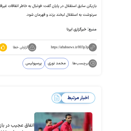
بازیکن سابق استقلال در پایان گفت: فوتبال به خاطر اتفاقات غیرق
سرنوشت به استقلال لبخند بزند و قهرمان شود.
منبع:
خبرگزاری ایرنا
گزارش خطا
https://aftabnews.ir/003p3p
برچسب‌ها:
محمد نوری
پرسپولیس
اخبار مرتبط
اتفاق عجیب در باز