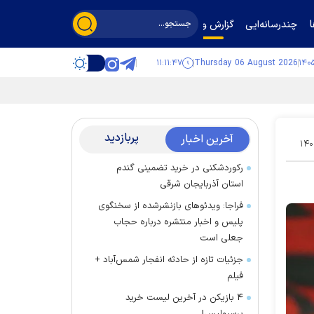
چندرسانه‌ایی
گزارش و گفت‌وگو
۱۱:۱۱:۴۸
Thursday 06 August 2026
پربازدید
آخرین اخبار
۱۴۰
رکوردشکنی در خرید تضمینی گندم
استان آذربایجان شرقی
فراجا: ویدئوهای بازنشرشده از سخنگوی
پلیس و اخبار منتشره درباره حجاب
جعلی است
جزئیات تازه از حادثه انفجار شمس‌آباد +
فیلم
۴ بازیکن در آخرین لیست خرید