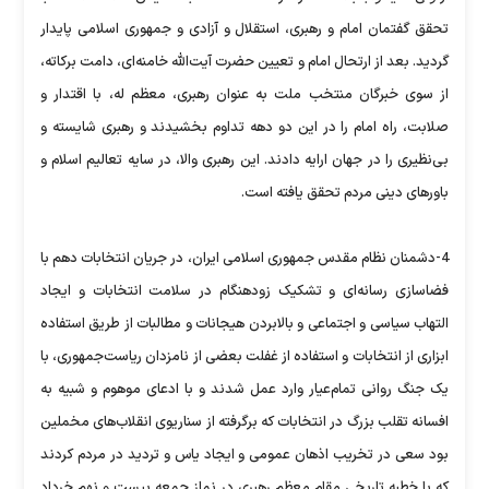
تحقق گفتمان امام و رهبری، استقلال و آزادی و جمهوری اسلامی پایدار
گردید. بعد از ارتحال امام و تعیین حضرت آیت‌الله خامنه‌ای، دامت برکاته،
از سوی خبرگان منتخب ملت به عنوان رهبری، معظم له، با اقتدار و
صلابت، راه امام را در این دو دهه تداوم بخشیدند و رهبری شایسته و
بی‌نظیری را در جهان ارایه دادند. این رهبری والا، در سایه تعالیم اسلام و
باورهای دینی مردم تحقق یافته است.
4-دشمنان نظام مقدس جمهوری اسلامی ایران، در جریان انتخابات دهم با
فضاسازی رسانه‌ای و تشکیک زودهنگام در سلامت انتخابات و ایجاد
التهاب سیاسی و اجتماعی و بالابردن هیجانات و مطالبات از طریق استفاده
ابزاری از انتخابات و استفاده از غفلت بعضی از نامزدان ریاست‌جمهوری، با
یک جنگ روانی تمام‌عیار وارد عمل شدند و با ادعای موهوم و شبیه به
افسانه تقلب بزرگ در انتخابات که برگرفته از سناریوی انقلاب‌های مخملین
بود سعی در تخریب اذهان عمومی و ایجاد یاس و تردید در مردم کردند
که با خطبه تاریخی مقام معظم رهبری در نماز جمعه بیست و نهم خرداد