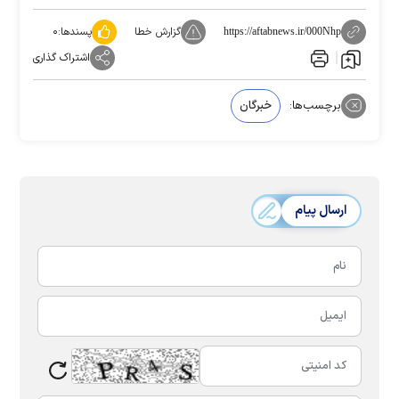
گزارش خطا
پسندها:
۰
https://aftabnews.ir/000Nhp
اشتراک گذاری
برچسب‌ها:
خبرگان
ارسال پیام