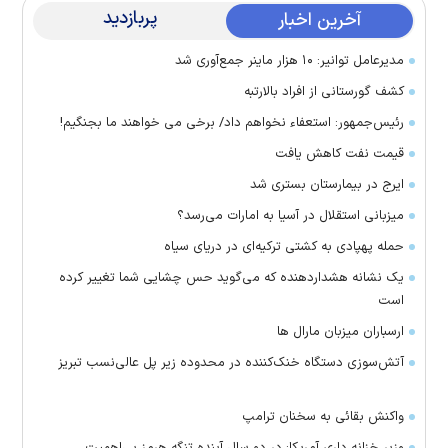
پربازدید
آخرین اخبار
مدیرعامل توانیر: ۱۰ هزار ماینر جمع‌آوری شد
کشف گورستانی از افراد بالارتبه
رئیس‌جمهور: استعفاء نخواهم داد/ برخی می خواهند ما بجنگیم!
قیمت نفت کاهش یافت
ایرج در بیمارستان بستری شد
میزبانی استقلال در آسیا به امارات می‌رسد؟
حمله پهپادی به کشتی ترکیه‌ای در دریای سیاه
یک نشانه هشداردهنده که می‌گوید حس چشایی شما تغییر کرده
است
ارسباران میزبان مارال ها
آتش‌سوزی دستگاه خنک‌کننده در محدوده زیر پل عالی‌نسب تبریز
واکنش بقائی به سخنان ترامپ
وزیر خزانه داری آمریکا: در دو سال آینده تنگه هرمز بی‌اهمیت