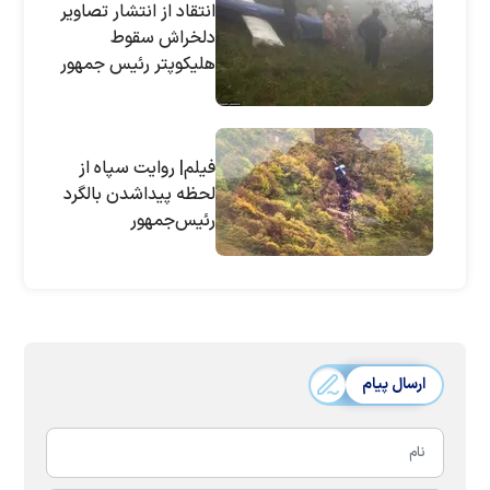
انتقاد از انتشار تصاویر
دلخراش سقوط
هلیکوپتر رئیس جمهور
فیلم| روایت سپاه از
لحظه پیداشدن بالگرد
رئیس‌جمهور
ارسال پیام