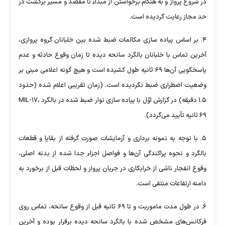
در شروع پرواز و به هنگام برخواستن از مبداء تا مقصد و مسیر برگشت در
حد مجاز رعایت گردیده است.
۴. بر اساس پیاده سازی مکالمات ضبط شده بین خلبانان گروه پروازی،
آخرین تماس با خلبانان بالگرد سانحه دیده تا زمان وقوع حادثه و عدم
پاسخگویی آن‌ها ۶۹ ثانیه طول کشیده است و هیچ گونه اعلامی مبنی بر
وضعیت اضطراری ضبط نگردیده است. (زمان تقریبی اعلام شده (حدود
۱.۵ دقیقه) در گزارش اوّل با پیاده سازی نوار ضبط شده در بالگرد MIL-۱۷،
۶۹ ثانیه تأیید می‌گردد).
۵. با توجه به نمونه برداری و آزمایشات صورت گرفته از بقایا و قطعات
بالگرد و نحوه پراکندگی آن‌ها و فواصل اجزاء جدا شده از بدنه اصلی،
وقوع انفجار ناشی از خرابکاری در جریان پرواز و لحظات قبل از برخورد به
دامنه ارتفاعات منتفی است.
۶. در طول مدت ماموریت و تا ۶۹ ثانیه قبل از وقوع سانحه، تماس روی
فرکانس‌های مشخص شده با بالگرد سانحه دیده برقرار بوده و آخرین