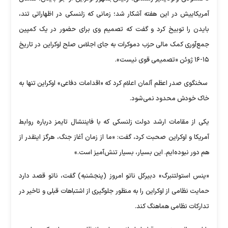
آمریکاییش در این هفته آشکار شد؛ زمانی که زلنسکی در اظهاراتی تند،
بایدن را توبیخ کرد و گفت که تصمیم وی برای حضور در یک کمپین
جمع‌آوری کمک مالی حزب دموکرات به جای اجلاس صلح اوکراین در تاریخ
۱۵-۱۶ ژوئن «تصمیمی قوی نیست».
سخنگوی صدر اعظم آلمان اعلام کرد که «اقدامات دفاعی» اوکراین تنها به
خاک خودش محدود نمی‌شود.
یکی از مقامات ارشد دولت زلنسکی که با فایننشال تایمز درباره روابط
آمریکا و اوکراین صحبت کرد، گفت: «ما از زمان آغاز جنگ، هرگز اینقدر از
هم دور نبوده‌ایم. این بسیار، بسیار تنش‌آمیز است.»
«ینس استولتنبرگ» دبیرکل ناتو امروز (پنجشنبه) گفت، ناتو قصد دارد
حمایت نظامی از اوکراین را به منظور جلوگیری از اشتباهات قبلی و تاخیر در
تدارکات نظامی هماهنگ کند.