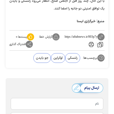
با این حال، چند روز قبل از اجلاس صلح، انتظار می‌رود زلنسکی و بایدن
یک توافق امنیتی دو جانبه را امضا کنند.
منبع:
خبرگزاری ایسنا
گزارش خطا
پسندها:
۰
https://aftabnews.ir/003p7y
اشتراک گذاری
برچسب‌ها:
زلنسکی
اوکراین
جو بایدن
ارسال پیام