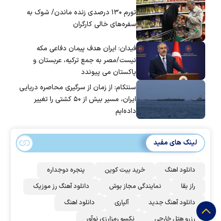
تورم ۱۳۰ درصدی زنده ماندن/ شوک به
سفره‌های خالی کارگران
فیدان: ایران هدف پیمان دفاعی مکه
نیست/مصر به جمع ترکیه، عربستان و
پاکستان می پیوندد
سنتکام: از زمان از سرگیری محاصره دریایی
ایران، مسیر بیش از ۵۰ کشتی را تغییر
داده‌ایم
لینک های مفید
دانلود اهنگ
خرید بیت کوین
پنجره دوجداره
راز بقا
نمایندگی مجاز بوش
دانلود آهنگ رز‌ موزیک
دانلود آهنگ جدید
آلپاری
دانلود اهنگ
رزرو هتل خارجی
نکسو رمزارزی نوآور