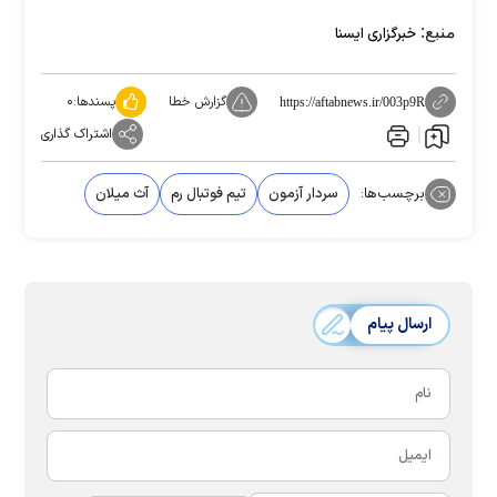
منبع:
خبرگزاری ایسنا
گزارش خطا
پسندها:
۰
https://aftabnews.ir/003p9R
اشتراک گذاری
برچسب‌ها:
سردار آزمون
تیم فوتبال رم
آث میلان
ارسال پیام