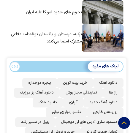
تحریم های جدید آمریکا علیه ایران
ترکیه، عربستان و پاکستان توافقنامه دفاعی
مشترک امضا می‌کنند
لینک های مفید
دانلود اهنگ
خرید بیت کوین
پنجره دوجداره
راز بقا
نمایندگی مجاز بوش
دانلود آهنگ رز‌ موزیک
دانلود آهنگ جدید
آلپاری
دانلود اهنگ
رزرو هتل خارجی
نکسو رمزارزی نوآور
مسموم سازی آدرس های ارز دیجیتال
ریپل در مسیر رشد
تحلیل قیمت کاردانو
خرید و فروش ارز سینتتیکس