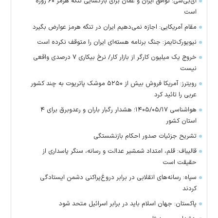
ای‌بی‌سی: توافق ایران و عمان برای بازگشایی تنگه هرمز ۶۰ روزه
است
مقام آمریکایی: اجازه نمی‌دهیم ایران در تنگه هرمز عوارض بگیرد
نیویورک‌تایمز: جنگ برنامه هسته‌ای ایران را متوقف نکرده است
خروج یک میلیون کارگر از بازار کار/ نرخ بیکاری ۷ درصدی واقعی
نیست
رویترز: آمریکا فروش بیش از ۵۲۵۰ موشک پاتریوت به چند کشور
عربی را تائید کرد
هواشناسی ۱۴۰۵/۰۵/۱۷؛ هشدار رگبار باران و رعدوبرق برای ۴
استان کشور
تشریح جزئیات صدور احکام بازنشستگی
قالیباف: قلم، امتداد شمشیر عدالت و رسانه، سنگر پاسداری از
حقیقت است
سپاه: رسانه‌های انقلابی در برابر دروغ‌پراکنی دشمن ایستادگی
کردند
پاکستان: جهان اسلام باید در برابر اسرائیل متحد شود