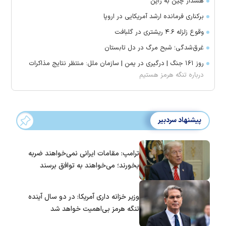
هشدار چین به ژاپن
برکناری فرمانده ارشد آمریکایی در اروپا
وقوع زلزله ۴.۶ ریشتری در گلبافت
غرق‌شدگی؛ شبح مرگ در دل تابستان
روز ۱۶۱ جنگ | درگیری در یمن | سازمان ملل: منتظر نتایج مذاکرات
درباره تنگه هرمز هستیم
پیشنهاد سردبیر
ترامپ: مقامات ایرانی نمی‌خواهند ضربه
بخورند؛ می‌خواهند به توافق برسند
وزیر خزانه داری آمریکا: در دو سال آینده
تنگه هرمز بی‌اهمیت خواهد شد