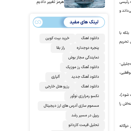
هرمز تغییر دادیم
» رئیسی
‌داند و
لینک های مفید
لکه با
دانلود اهنگ
خرید بیت کوین
ش تحریم
پنجره دوجداره
راز بقا
نمایندگی مجاز بوش
ی «جلیلی-
دانلود آهنگ رز‌ موزیک
 دوقطبی،
دانلود آهنگ جدید
آلپاری
دانلود اهنگ
رزرو هتل خارجی
اییدصلاحیت شود)،
نکسو رمزارزی نوآور
ه‌اش را
مسموم سازی آدرس های ارز دیجیتال
ریپل در مسیر رشد
تحلیل قیمت کاردانو
 دوگانه