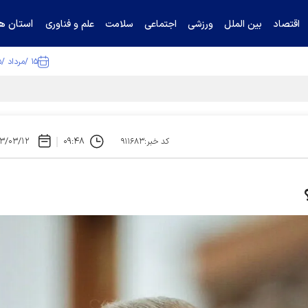
استان ها
اقتصاد
بین الملل
ورزشی
اجتماعی
سلامت
علم و فناوری
۱۵ /مرداد /۱۴۰۵
تیناف / گل‌گهر با تراکتور و سپاهان هم امتیاز شد
۳/۰۳/۱۲
۰۹:۴۸
کد خبر:۹۱۱۶۸۳