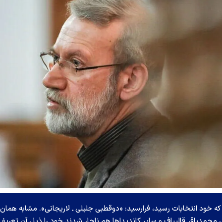
 به همان زودهنگامی که خود انتخابات رسید، فرارسید: «دوقطبی جلیلی ـ لاریجانی». مشابه همان
لی ـ روحانی» در انتخابات ۱۳۹۲ که حتی محمدباقر قالیباف و سایر کاندیداها هم ناچار شدند خود را ذیل آن تعریف