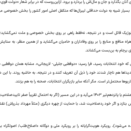
آنان بگذارد و جان و مال‌اش را بردارد و برود. ازاین‌روست که در برابر شعار «دولت قوی
‌ساز» می‌گوید؛ بسیار شبیه به دولت حداقلی لیبرال‌ها که متکفل اصلی امور کشور را بخش خصوصی می
وژیک قائل است و در نتیجه، نه‌فقط راهی بر روی بخش خصوصی و ملت نمی‌گشاید؛ ب
هراه منافع و منابع را بر روی وفاداران و حامیان می‌گشاید و از همین منظر، به ستای
ای برجام به بن‌بست می‌کشاند.
نتخابات۱۴۰۳ به همان زودهنگامی که خود انتخابات رسید، فرا رسید: «دوقطبی جلیلی- لاریجانی». مشابه همان دوقطب
لیباف و سایر کاندیدا‌ها هم ناچار شدند خود را ذیل آن تعریف کنند و در نتیجه، به حاشیه روند. با این
مثلاً محمود احمدی‌نژاد که خود با رویای تکرار سوم‌تیر ۱۳۸۴ در هشتم یا پانزدهم‌تیر ۱۴۰۳ می‌آید و در این مسیر (اگر به احتمال تقریباً صفر ت
اش بتازد و اگر خود ردصلاحیت شد، با حمایت از چهره دیگری (مثلاً مهرداد بذرپاش) نقش
ه می‌شود)، رویکرد هویت‌گرایانه را بر رویکرد ملی و دوگانه «اصلاح‌طلب/ اصولگرا» بر