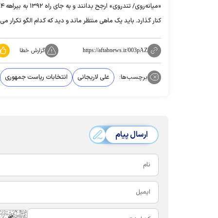
کنار گذارد. باید یک ماهی منتظر ماند و دید که کدام الگو تکرار می‌شود: ۱۳۸۴ یا ۱۳۹۲ ی
گزارش خطا
https://aftabnews.ir/003pAZ
برچسب‌ها:
علی لاریجانی
انتخابات ریاست جمهوری
ارسال پیام