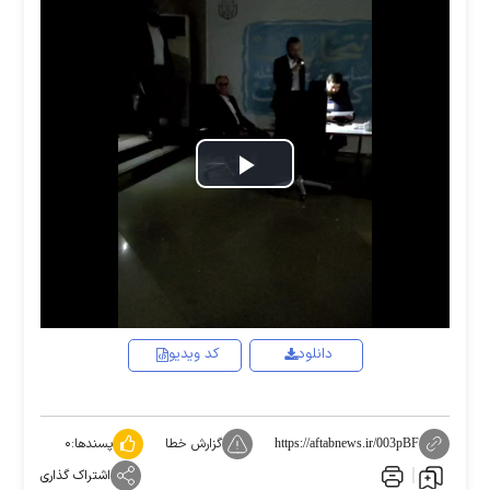
Play
Video
دانلود
کد ویدیو
گزارش خطا
پسندها:
۰
https://aftabnews.ir/003pBF
اشتراک گذاری