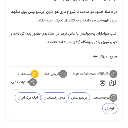
در فاصله حدود دو ساعت تا شروع بازی هواداران پرسپولیس روی سکو‌ها
سرود قهرمانی سر دادند و به تشویق تیم‌شان پرداختند.
اغلب هواداران پرسپولیس با لباس قرمز در استادیوم حضور پیدا کرده‌اند و
جو پرشوری را در ورزشگاه آزادی به راه انداخته‌اند.
منبع:
ورزش سه
گزارش خطا
پسندها:
۰
https://aftabnews.ir/003pBt
اشتراک گذاری
برچسب‌ها:
پرسپولیس
مس رفسنجان
لیگ برتر ایران
فوتبال