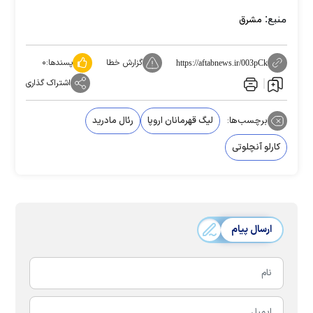
منبع:
مشرق
گزارش خطا
پسندها:
۰
https://aftabnews.ir/003pCk
اشتراک گذاری
برچسب‌ها:
لیگ قهرمانان اروپا
رئال مادرید
کارلو آنچلوتی
ارسال پیام