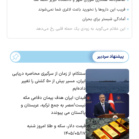
تفاهم‌نامه همکاری شورای شهر و دانشگاه تبریز امضا شد
فریب این دارو‌ها را نخورید باعث لاغری شما نمی‌شوند
آمادگی شبستر برای بحران
این علائم می‌گوید به زودی یک حمله قلبی رخ می‌دهد
پیشنهاد سردبیر
سنتکام: از زمان از سرگیری محاصره دریایی
ایران، مسیر بیش از ۵۰ کشتی را تغییر
داده‌ایم
فیدان: ایران هدف پیمان دفاعی مکه
نیست/مصر به جمع ترکیه، عربستان و
پاکستان می پیوندد
قیمت دلار، سکه و طلا امروز شنبه
۱۴۰۵/۰۵/۱۷