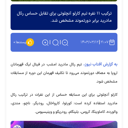
ترکیب ۱۱ نفره تیم کارلو آنچلوتی برای تقابل حساس رئال
مادرید برابر دورتموند مشخص شد.
۱۴۰۳/۰۳/۱۲
۲۱:۰۷
پسندها:
۰
به گزارش آفتاب نیوز،
تیم رئال مادرید امشب در فینال لیگ قهرمانان
اروپا به مصاف دورتموند می‌رود تا تکلیف قهرمان این دوره از مسابقات
مشخص شود.
کارلو آنچلوتی برای این مسابقه حساس از این نفرات در ترکیب رئال
مادرید استفاده کرده است: کورتوا، کارواخال، رودیگر، ناچو، مندی،
والورده، کاماوینگا، کروس، بلینگام، رودریگو و وینیسیوس.