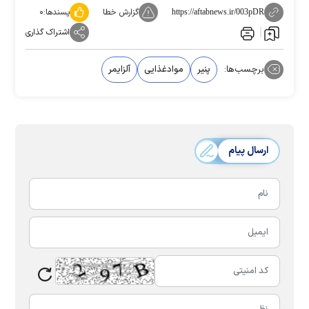
گزارش خطا
پسندها:
۰
https://aftabnews.ir/003pDR
اشتراک گذاری
برچسب‌ها:
پنیر
موادغذایی
آلزایمر
ارسال پیام