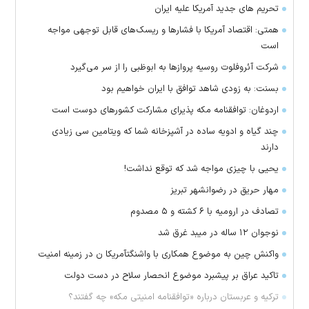
تحریم های جدید آمریکا علیه ایران
همتی: اقتصاد آمریکا با فشارها و ریسک‌های قابل توجهی مواجه
است
شرکت آئروفلوت روسیه پرواز‌ها به ابوظبی را از سر می‌گیرد
بسنت: به زودی شاهد توافق با ایران خواهیم بود
اردوغان: توافقنامه مکه پذیرای مشارکت کشور‌های دوست است
چند گیاه و ادویه ساده در آشپزخانه شما که ویتامین سی زیادی
دارند
یحیی با چیزی مواجه شد که توقع نداشت!
مهار حریق در رضوانشهر تبریز
تصادف در ارومیه با ۶ کشته و ۵ مصدوم
نوجوان ۱۲ ساله در میبد غرق شد
واکنش چین به موضوع همکاری با واشنگتآمریکا ن در زمینه امنیت
تاکید عراق بر پیشبرد موضوع انحصار سلاح در دست دولت
ترکیه و عربستان درباره «توافقنامه امنیتی مکه» چه گفتند؟