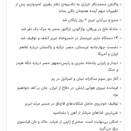
واکنش محمدباقر خرازی به تکذیبیه‌ی دفتر رهبری؛ امیدواریم پس از
تغییرات مهم آینده همچنان باقی بماند
مترو و بی‌آرتی تبریز ۲ روز رایگان شد
حادثه تلخ در ورزقان؛ واژگونی تراکتور منجر به مرگ یک نفر شد
۱۴ دستگاه ماینر غیرمجاز در خسروشاه تبریز کشف و توقیف شد
نشست چهارجانبه عربستان، مصر، ترکیه و پاکستان درباره تفاهم
ایران و آمریکا
دیدار و رایزنی پادشاه بحرین و رئیس‌جمهور مصر درباره تنگه هرمز
و جنگ
آغاز دور سوم مذاکرات لبنان و اسرائیل در رم
فرمانده نیروی هوایی ارتش: در دفاع از ایران، جان بر کف خواهیم
بود
توقیف خودروی حامل شکلات‌های قاچاق در مسیر مرند-تبریز
غنی‌ترین غذا‌های سرشار از آهن را بشناسید
امکان بی‌نهایت است: مخترع ژاپنی از شراب، خاک و نان فرانسوی
برق می‌گیرد