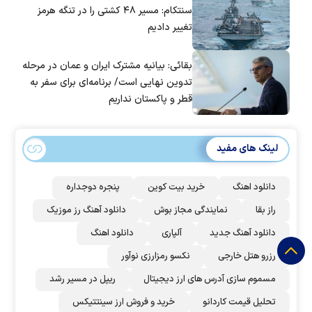
سنتکام: مسیر ۴۸ کشتی را در تنگه هرمز
تغییر دادیم
بقائی: بیانیه مشترک ایران و عمان در مرحله
تدوین نهایی است/ برنامه‌ای برای سفر به
قطر و پاکستان نداریم
لینک های مفید
دانلود اهنگ
خرید بیت کوین
پنجره دوجداره
راز بقا
نمایندگی مجاز بوش
دانلود آهنگ رز‌ موزیک
دانلود آهنگ جدید
آلپاری
دانلود اهنگ
رزرو هتل خارجی
نکسو رمزارزی نوآور
مسموم سازی آدرس های ارز دیجیتال
ریپل در مسیر رشد
تحلیل قیمت کاردانو
خرید و فروش ارز سینتتیکس