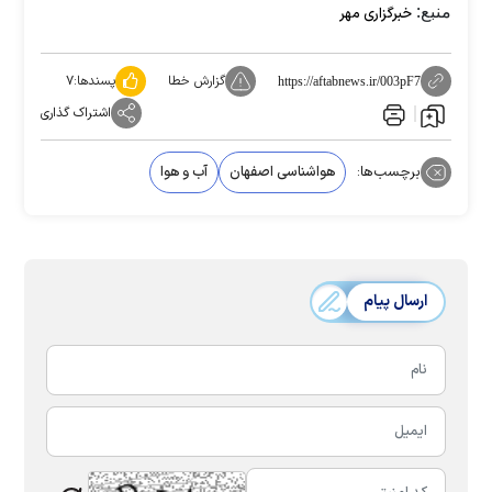
منبع:
خبرگزاری مهر
گزارش خطا
پسندها:
۷
https://aftabnews.ir/003pF7
اشتراک گذاری
برچسب‌ها:
هواشناسی اصفهان
آب و هوا
ارسال پیام