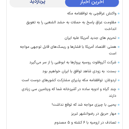
پربازدید
آخرین اخبار
واکنش عراقچی به توافقنامه مکه
مقاومت عراق پاسخ به حملات به حشد الشعبی را به تعویق
انداخت
تحریم های جدید آمریکا علیه ایران
همتی: اقتصاد آمریکا با فشارها و ریسک‌های قابل توجهی مواجه
است
شرکت آئروفلوت روسیه پرواز‌ها به ابوظبی را از سر می‌گیرد
بسنت: به زودی شاهد توافق با ایران خواهیم بود
اردوغان: توافقنامه مکه پذیرای مشارکت کشور‌های دوست است
چند گیاه و ادویه ساده در آشپزخانه شما که ویتامین سی زیادی
دارند
یحیی با چیزی مواجه شد که توقع نداشت!
مهار حریق در رضوانشهر تبریز
تصادف در ارومیه با ۶ کشته و ۵ مصدوم