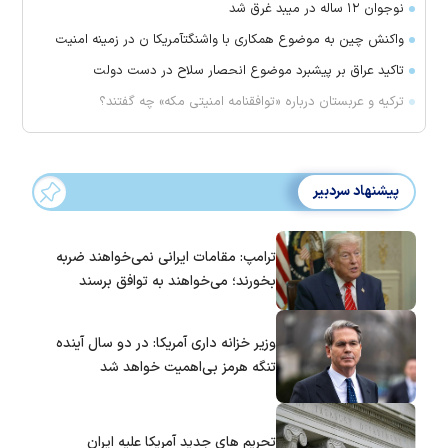
نوجوان ۱۲ ساله در میبد غرق شد
واکنش چین به موضوع همکاری با واشنگتآمریکا ن در زمینه امنیت
تاکید عراق بر پیشبرد موضوع انحصار سلاح در دست دولت
ترکیه و عربستان درباره «توافقنامه امنیتی مکه» چه گفتند؟
پیشنهاد سردبیر
ترامپ: مقامات ایرانی نمی‌خواهند ضربه
بخورند؛ می‌خواهند به توافق برسند
وزیر خزانه داری آمریکا: در دو سال آینده
تنگه هرمز بی‌اهمیت خواهد شد
تحریم های جدید آمریکا علیه ایران