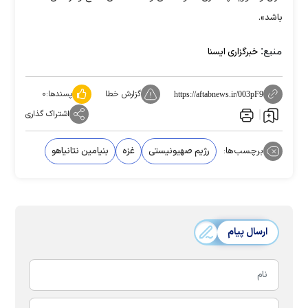
باشد».
منبع:
خبرگزاری ایسنا
گزارش خطا
پسندها:
۰
https://aftabnews.ir/003pF9
اشتراک گذاری
برچسب‌ها:
رژیم صهیونیستی
غزه
بنیامین نتانیاهو
ارسال پیام