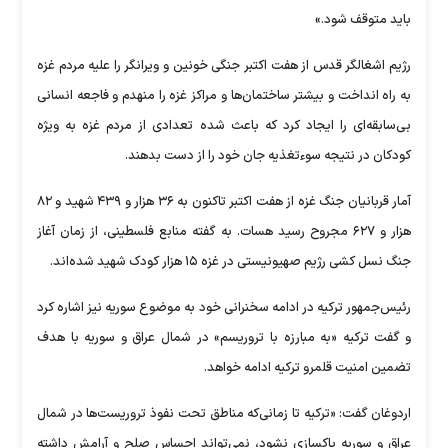
باید متوقف شود.»
رژیم اشغالگر قدس از هفت اکتبر جنگی خونین و ویرانگر را علیه مردم غزه
به راه انداخت و بیشتر ساختمان‌ها و مراکز غزه را منهدم و فاجعه انسانی
بی‌سابقه‌ای را ایجاد کرد که باعث شده تعدادی از مردم غزه به ویژه
کودکان در نتیجه سوءتغذیه جان خود را از دست بدهند.
آمار قربانیان جنگ غزه از هفت اکتبر تاکنون به ۳۶ هزار و ۴۳۹ شهید و ۸۲
هزار و ۶۲۷ مجروح رسید هسات. به گفته منابع فلسطینی، از زمان آغاز
جنگ نسل کشی رژیم صهیونیستی در غزه ۱۵ هزار کودک شهید شده‌اند.
رئیس‌جمهور ترکیه در ادامه سخنرانی خود به موضوع سوریه نیز اشاره کرد
و گفت ترکیه «به مبارزه با تروریسم» در شمال عراق و سوریه با هدف
تضمین امنیت قلمرو ترکیه ادامه خواهد.
اردوغان گفت: «ترکیه تا زمانی‌که مناطق تحت نفوذ تروریست‌ها در شمال
عراق و سوریه پاکسازی نشود، نمی‌تواند احساس صلح و آرامش داشته