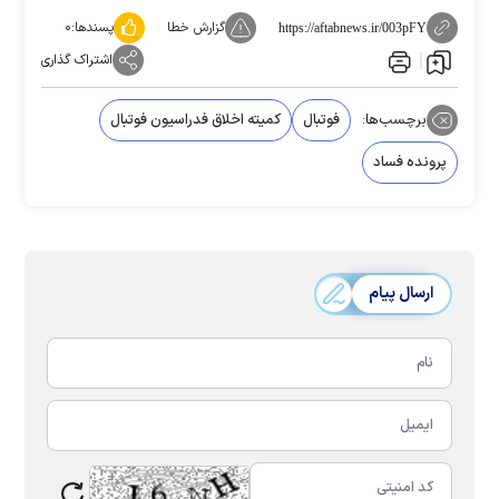
گزارش خطا
پسندها:
۰
https://aftabnews.ir/003pFY
اشتراک گذاری
برچسب‌ها:
فوتبال
کمیته اخلاق فدراسیون فوتبال
پرونده فساد
ارسال پیام