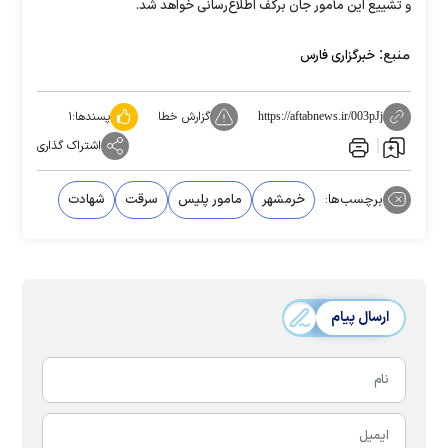
و تشییع این مأمور جان برکف اطلاع‌رسانی خواهد شد.
منبع:
خبرگزاری فارس
گزارش خطا
پسندها:
۱
https://aftabnews.ir/003pJj
اشتراک گذاری
برچسب‌ها:
خرمشهر
مامور پلیس
سرقت
شهادت
ارسال پیام