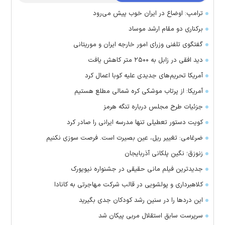
ترامپ: اوضاع در ایران خوب پیش می‌رود
برکناری دو مقام ارشد موساد
گفتگوی تلفنی وزرای امور خارجه ایران و موریتانی
دید افقی در زابل به ۲۵۰۰ متر کاهش یافت
آمریکا تحریم‌های جدیدی علیه کوبا اعمال کرد
آمریکا: از پرتاب موشکی کره شمالی مطلع هستیم
جزئیات طرح مجلس درباره تنگه هرمز
کویت دستور تعطیلی تنها مدرسه ایرانی را صادر کرد
ضرغامی: تغییر ریل، عین بصیرت است. فرصت سوزی نکنیم
زنوزق؛ نگین پلکانی آذربایجان
جدیدترین فیلم مانی حقیقی در جشنواره نیویورک
کلاهبرداری و پولشویی در قالب شرکت مهاجرتی به کانادا
این درد‌ها را در سنین رشد کودکان جدی بگیرید
سرپرست سابق استقلال مربی پیکان شد