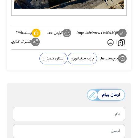
گزارش خطا
پسندها:
۲۷
https://aftabnews.ir/0041Q8
اشتراک گذاری
برچسب‌ها:
پارک مینیاتوری
استان همدان
ارسال پیام