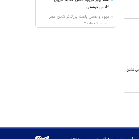
همه چیز درباره فصل جدید سریال
آژانس دوستی
میوه و عسل باعث بزرگ‌تر شدن مغز
انسان شده‌اند؟
حمله موشکی به نفتکش اماراتی در
تنگه هرمز
پدر لیونل مسی درگذشت
نتانیاهو خواستار افزایش ۱۴ میلیارد
دلاری بودجه نظامی اسرائیل شد
ی نشان
انتقاد صریح واعظ آشتیانی از مدیریت
در استقلال
علت پرسپولیسی شدن رحمان چه بود؟
جزئیات سریال ۱۵ قسمتی مهران
مدیری
کمپرسور اسکرو نو یا دست دوم؟
راهنمای خرید + نکات
عراقچی: توافق با عمان نزدیک است/