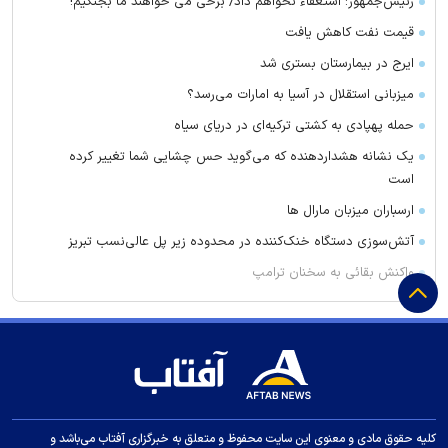
رئیس‌جمهور: استعفاء نخواهم داد/ برخی می خواهند ما بجنگیم!
قیمت نفت کاهش یافت
ایرج در بیمارستان بستری شد
میزبانی استقلال در آسیا به امارات می‌رسد؟
حمله پهپادی به کشتی ترکیه‌ای در دریای سیاه
یک نشانه هشداردهنده که می‌گوید حس چشایی شما تغییر کرده
است
ارسباران میزبان مارال ها
آتش‌سوزی دستگاه خنک‌کننده در محدوده زیر پل عالی‌نسب تبریز
واکنش بقائی به سخنان ترامپ
وزیر خزانه داری آمریکا: در دو سال آینده تنگه هرمز بی‌اهمیت خواهد
شد
سنای آمریکا لایحه تحریم‌های گسترده انرژی روسیه را تصویب کرد
واکنش عراقچی به توافقنامه مکه
مقاومت عراق پاسخ به حملات به حشد الشعبی را به تعویق انداخت
کلیه حقوق مادی و معنوی این سایت محفوظ و متعلق به خبرگزاری آفتاب می‌باشد و