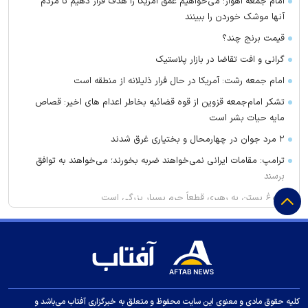
امام جمعه اهواز: می‌خواهیم عمق آمریکا را هدف قرار دهیم تا مردم
آنها موشک خوردن را ببینند
قیمت برنج چند؟
گرانی و افت تقاضا در بازار پلاستیک
امام جمعه رشت: آمریکا در حال فرار ذلیلانه از منطقه است
تشکر امام‌جمعه قزوین از قوه قضائیه بخاطر اعدام های اخیر: قصاص
مایه حیات بشر است
۲ مرد جوان در چهارمحال و بختیاری غرق شدند
ترامپ: مقامات ایرانی نمی‌خواهند ضربه بخورند؛ می‌خواهند به توافق
برسند
دروغ بستن به رهبری قطعاً جرم بسیار بزرگی است
علم‌الهدی: افرادی که می‌گویند جنگ را تمام کنید، بی‌عقل، مریض و
منافق هستند!
توضیح توانیر درباره افزایش چشمگیر مبلغ قبض برق
سخنگوی کمیسیون امنیت ملی مجلس: چارچوب کلی تفاهم با عمان
مشخص شده است
کلیه حقوق مادی و معنوی این سایت محفوظ و متعلق به خبرگزاری آفتاب می‌باشد و