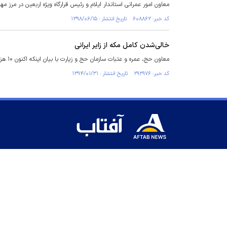
معاون امور عمرانی استاندار ایلام و رئیس قرارگاه ویژه اربعین در مرز مهران از تردد 107 هزار و 393 نفر از مرز مهران از 
کد خبر: ۶۰۸۸۶۲ تاریخ انتشار : ۱۳۹۸/۰۶/۱۵
خالی‌شدن کامل مکه از زایر ایرانی
معاون حج، عمره و عتبات سازمان حج و زیارت با بیان اینکه اکنون ۱۰ هزار عمره گزار ایرانی در مکه هستند، گفت: تا سوم اردیبهشت ماه عربستان از زائران ایرانی خالی می شود.
کد خبر: ۲۹۲۹۷۶ تاریخ انتشار : ۱۳۹۴/۰۱/۳۱