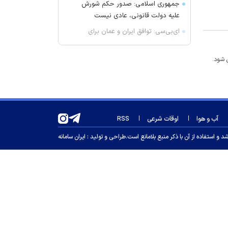
جمهوری اسلامی: صدور حکم شورش
علیه دولت قانونی، عادی نیست
ای‌بی‌سی: توافق ایران و عمان برای
بازگشایی تنگه هرمز ۶۰ روزه است
مقام آمریکایی: اجازه نمی‌دهیم ایران
در تنگه هرمز عوارض بگیرد
نیویورک‌تایمز: جنگ برنامه هسته‌ای
ایران را متوقف نکرده است
خروج یک میلیون کارگر از بازار کار/ نرخ
آب و هوا
اوقات شرعی
RSS
بیکاری ۷ درصدی واقعی نیست
 استفاده از آن با ذکر منبع بلامانع است.
طراحی و تولید :
ایران سامانه
رویترز: آمریکا فروش بیش از ۵۲۵۰
موشک پاتریوت به چند کشور عربی را
تائید کرد
هواشناسی ۱۴۰۵/۰۵/۱۷؛ هشدار رگبار
باران و رعدوبرق برای ۴ استان کشور
تشریح جزئیات صدور احکام
بازنشستگی