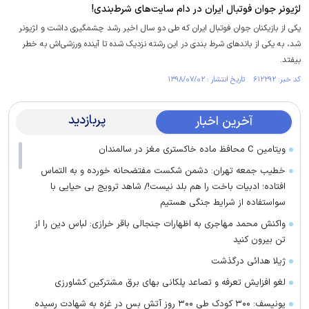
لژیونر جوان فوتبال ایران در دام سایت‌های شرط‌بندی!
یکی از بازیکنان جوان فوتبال ایران که طی دو سال اخیر رشد چشمگیری داشت و لژیونر
شد، به یکی از باندهای شرط بندی در این رشته نزدیک شده تا آینده ورزشی‌اش به خطر
بیفتد.
کد خبر: ۶۱۲۲۹۲ تاریخ انتشار : ۱۳۹۸/۰۷/۰۲
پربازدید
آخرین اخبار
ویتامین C محافظ ماده خاکستری مغز در سالمندان
خطیب جمعه تهران: دشمن شکست مفتضحانه خورده و به التماس
افتاده؛ ادبیات باخت را هم بلد نیست!/ شاهد ترویج بی حیایی با
سواستفاده از شرایط جنگی هستیم
واکنش محمد مهاجری به اظهارات جنجالی باقر خرازی: لباس دین را از
تن بیرون کنید
ژیلا هدائی درگذشت
لغو افزایش تعرفه و تصاعد پلکانی بهای برق مشترکین کشاورزی
یونیسف: ۳۰۰ کودک طی ۳۰۰ روز آتش بس در غزه به شهادت رسیده