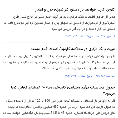
کارمزد کارت خوان‌ها در دستور کار شورای پول و اعتبار
مدیر کل فناوری اطلاعات بانک مرکزی با رد هر گونه خبری مبنی بر خارج شدن طرح
کارمزدگیری از کارتخوان‌ها از دستور کار شورای پول و اعتبار تصریح کرد:این موضوع کاملا در
دستور کار قرار داشته و در ایام آتی بررسی می شود.
کد خبر: ۲۸۰۳۶۷ تاریخ انتشار : ۱۳۹۳/۱۰/۲۹
غیبت بانک مرکزی در محاکمه کارمزد/ اصناف قانع نشدند
با وجود پافشاری کارشناسان سامانه‌های هوشمند به تجارت الکترونیک برای پرداخت کارمزد
از سوی صاحبان کارت‌خوان، اصناف زیربار این موضوع نرفته و پرداخت کارمزد را مشروط به
عدم دخالت دولت و بانک مرکزی در قیمت‌گذاری دانسته‌اند.
کد خبر: ۲۶۵۷۵۳ تاریخ انتشار : ۱۳۹۳/۰۷/۱۹
جدول محاسبات درآمد میلیاردی کارت‌خوان‌ها/ ۸۳۰میلیارد ناقابل کجا
می‌رود؟
اگر به ازای هر بار استفاده از دستگاه کارت خوان بین 100 تا 120 تومان از دارنده دستگاه
به عنوان کارمزد دریافت شود، براساس حدود 430 میلیون تراکنش انجام شده در پایانه
های فروش طی خردادماه امسال، حدود 43 تا 51.5 میلیاردتومان درآمدزایی خواهد شد که