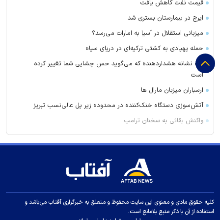
قیمت نفت کاهش یافت
ایرج در بیمارستان بستری شد
میزبانی استقلال در آسیا به امارات می‌رسد؟
حمله پهپادی به کشتی ترکیه‌ای در دریای سیاه
یک نشانه هشداردهنده که می‌گوید حس چشایی شما تغییر کرده
است
ارسباران میزبان مارال ها
آتش‌سوزی دستگاه خنک‌کننده در محدوده زیر پل عالی‌نسب تبریز
واکنش بقائی به سخنان ترامپ
وزیر خزانه داری آمریکا: در دو سال آینده تنگه هرمز بی‌اهمیت خواهد
شد
سنای آمریکا لایحه تحریم‌های گسترده انرژی روسیه را تصویب کرد
واکنش عراقچی به توافقنامه مکه
مقاومت عراق پاسخ به حملات به حشد الشعبی را به تعویق انداخت
کلیه حقوق مادی و معنوی این سایت محفوظ و متعلق به خبرگزاری آفتاب می‌باشد و
تحریم های جدید آمریکا علیه ایران
استفاده از آن با ذکر منبع بلامانع است.