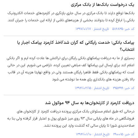
یک درخواست بانک‌ها از بانک مرکزی
بانک‌ها توقع دارند تا بانک مرکزی در سال جاری بازنگری در کارمزدهای خدمات الکترونیک
بانکی را ابلاغ کرده تا بتوانند بخشی از هزینه‌های ناشی از ارائه این خدمات را جبران کنند.
کد خبر: ۵۱۶۸۳۵ تاریخ انتشار : ۱۳۹۷/۰۱/۱۷
پیامک بانکی؛ خدمت رایگانی که گران شد/اخذ کارمزد پیامک اجبار یا
انتخاب؟
بسیاری از ما به دریافت پیامکهای بانکی رایگان برای تراکنش ها عادت کرده ایم و اگر بانکی
اعلام کند برای ارسال این پیامکها کف مبلغی تعیین کرده، ناراضی می شویم. این در حالی
است که پیامکهای بانکی فقط ظاهرا رایگان هستند ولی در واقع نهایتا هزینه آن در قالب
بالا رفتن هزینه های بانکداری پای همه ما نوشته می شود
کد خبر: ۲۹۵۴۹۹ تاریخ انتشار : ۱۳۹۴/۰۲/۱۵
دریافت کارمزد از کارتخوان‌ها به سال ۹۴ موکول شد
درحالی که طبق اعلام مسئولان بانک مرکزی پرونده دریافت کارمزد از کارتخوان های
فروشگاهی در ماه های پایانی سال ۹۳ روی میز شورای پول و اعتبار قرار گرفته ولی بنا به
صلاحدیدی شورا تا پایان سالی که گذشت وارد این پرونده نشد.
کد خبر: ۲۹۰۰۱۵ تاریخ انتشار : ۱۳۹۴/۰۱/۱۰