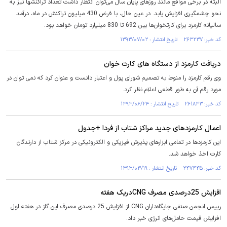
البته در برخی مواقع مانند روزهای پایان سال می‌توان انتظار داشت تعداد تراکنشها نیز به
نحو چشمگیری افزایش یابد. در عین حال، با فرض 430 میلیون تراکنش در ماه، درآمد
سالیانه کارمزد برای کارتخوان‌ها بین 692 تا 830 میلیارد تومان خواهد بود.
کد خبر: ۲۶۳۲۳۷ تاریخ انتشار : ۱۳۹۳/۰۷/۰۲
دریافت کارمزد از دستگاه های کارت خوان
وی رقم کارمزد را منوط به تصمیم شورای پول و اعتبار دانست و عنوان کرد که نمی توان در
مورد رقم آن به طور قطعی اعلام نظر کرد.
کد خبر: ۲۶۱۸۳۳ تاریخ انتشار : ۱۳۹۳/۰۶/۲۴
اعمال کارمزدهای جدید مراکز شتاب از فردا +جدول
این کارمزدها در تمامی ابزارهای پذیرش فیزیکی و الکترونیکی در مرکز شتاب از دارندگان
کارت اخذ خواهد شد.
کد خبر: ۲۴۷۴۴۵ تاریخ انتشار : ۱۳۹۳/۰۳/۱۹
افزایش 25درصدی مصرف CNGدریک هفته
رییس انجمن صنفی‌ جایگاه‌داران CNG از افزایش 25 درصدی مصرف این گاز در هفته اول
افزایش قیمت حامل‌های انرژی خبر داد.