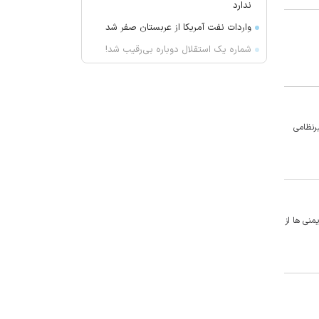
ندارد
واردات نفت آمریکا از عربستان صفر شد
شماره یک استقلال دوباره بی‌رقیب شد!
به چه علت کودکان دچار فشارخون
می‌شوند؟
مهار آتش‌سوزی در ساختمان ۵‌طبقه
تبریز
یرنظامی
تصادف مرگبار پژو پارس و ساینا در
اصفهان؛ ۷ کشته و مصدوم
هواشناسی ۱۴۰۵/۰۵/۱۶/ باد و خاک در
استان‌ها تا ۵ روز آینده
ط یمنی ها از
«تجرد قطعی» در حال تبدیل شدن به
سبک زندگی است
قیمت طلا و سکه امروز جمعه ۱۶ مرداد
۱۴۰۵
پلمب واحدهای صنفی در مشهد ۲۰