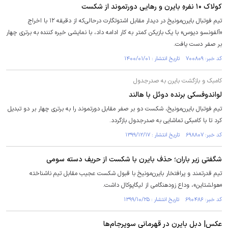
کولاک ۱۰ نفرهِ بایرن و رهایی دورتموند از شکست
تیم فوتبال بایرن‌مونیخ در دیدار مقابل اشتوتگارت درحالی‌که از دقیقه ۱۲ با اخراج
«آلفونسو دیوس» با یک بازیکن کمتر به کار ادامه داد، با نمایشی خیره کننده به برتری چهار
بر صفر دست یافت.
کد خبر: ۷۰۰۸۰۹ تاریخ انتشار : ۱۴۰۰/۰۱/۰۱
کامبک و بازگشت بایرن به صدرجدول
لواندوفسکی برنده دوئل با هالند
تیم فوتبال بایرن‌مونیخ، شکست دو بر صفر مقابل دورتموند را به برتری چهار بر دو تبدیل
کرد تا با کامبکی تماشایی به صدرجدول بازگردد.
کد خبر: ۶۹۸۸۰۷ تاریخ انتشار : ۱۳۹۹/۱۲/۱۷
شگفتی زیر باران؛ حذف بایرن‌ با شکست از حریف دسته سومی
تیم قدرتمند و پرافتخار بایرن‌مونیخ با قبول شکست عجیب مقابل تیم ناشناخته
«هولشتاین»، وداع زودهنگامی از لیگاپوکال داشت.
کد خبر: ۶۹۰۴۸۶ تاریخ انتشار : ۱۳۹۹/۱۰/۲۵
عکس| دبل بایرن در قهرمانی سوپرجام‌ها