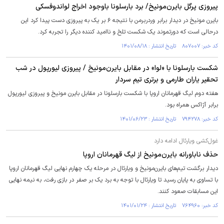
پیروزی پرگل بایرن‌مونیخ/ برد بارسلونا باوجود اخراج لواندوفسکی
بایرن مونیخ در دیدار برابر وردربرمن با نتیجه ۶ بر یک به پیروزی دست پیدا کرد این
درحالی است که دورتموند یک شکست تلخ و ناامید کننده دیگر را تجربه کرد.
کد خبر: ۸۰۷۰۰۷ تاریخ انتشار : ۱۴۰۱/۰۸/۱۸
شکست بارسلونا با «لوا» در مقابل بایرن‌مونیخ / پیروزی لیورپول در شب
تحقیر یاران طارمی و برتری تیم سردار
هفته دوم لیگ قهرمانان اروپا با شکست بارسلونا در مقابل بایرن مونیخ و پیروزی لیورپول
برابر آژاکس همراه بود.
کد خبر: ۷۹۴۲۷۸ تاریخ انتشار : ۱۴۰۱/۰۶/۲۳
غول‌کشی‌ ویارئال ادامه دارد
حذف ناباورانه بایرن‌مونیخ از لیگ قهرمانان اروپا
دیدار برگشت تیم‌های بایرن‌مونیخ و ویارئال در مرحله یک چهارم نهایی لیگ قهرمانان اروپا
با تساوی به پایان رسید تا ویارئال با توجه به برد یک بر صفر در بازی رفت، به نیمه نهایی
این مسابقات صعود کنند.
کد خبر: ۷۶۴۹۶۰ تاریخ انتشار : ۱۴۰۱/۰۱/۲۴