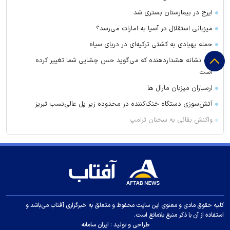
ایرج در بیمارستان بستری شد
میزبانی استقلال در آسیا به امارات می‌رسد؟
حمله پهپادی به کشتی ترکیه‌ای در دریای سیاه
یک نشانه هشداردهنده که می‌گوید حس چشایی شما تغییر کرده
است
ارسباران میزبان مارال ها
آتش‌سوزی دستگاه خنک‌کننده در محدوده زیر پل عالی‌نسب تبریز
واکنش بقائی به سخنان ترامپ
وزیر خزانه داری آمریکا: در دو سال آینده تنگه هرمز بی‌اهمیت خواهد
شد
سنای آمریکا لایحه تحریم‌های گسترده انرژی روسیه را تصویب کرد
واکنش عراقچی به توافقنامه مکه
مقاومت عراق پاسخ به حملات به حشد الشعبی را به تعویق انداخت
کلیه حقوق مادی و معنوی این سایت محفوظ و متعلق به خبرگزاری آفتاب می‌باشد و
تحریم های جدید آمریکا علیه ایران
استفاده از آن با ذکر منبع بلامانع است.
طراحی و تولید :
ایران سامانه
همتی: اقتصاد آمریکا با فشارها و ریسک‌های قابل توجهی مواجه است