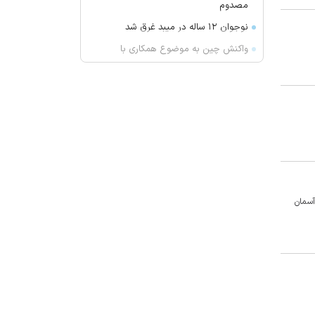
مصدوم
نوجوان ۱۲ ساله در میبد غرق شد
واکنش چین به موضوع همکاری با
واشنگتآمریکا ن در زمینه امنیت
تاکید عراق بر پیشبرد موضوع انحصار
سلاح در دست دولت
ترکیه و عربستان درباره «توافقنامه
امنیتی مکه» چه گفتند؟
حضور اهالی سینما در بزرگداشت مریم
همتیان
گودبرداری مرگبار در ورامین؛ یک نفر
د، در آسمان
جان باخت
پایان تماس‌های تبلیغاتی مزاحم در
فرانسه
امام جمعه اهواز: می‌خواهیم عمق
آمریکا را هدف قرار دهیم تا مردم آنها
موشک خوردن را ببینند