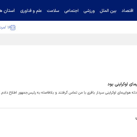
استان ها
اقتصاد
بین الملل
ورزشی
اجتماعی
سلامت
علم و فناوری
۱۶ /مرداد /۱۴۰۵
ا تکذیب کرد
مای اوکراینی بود
هواپیمای اوکراینی سردار باقری با من تماس گرفتند و بلافاصله به رئیس‌جمهور اطلاع دادم.