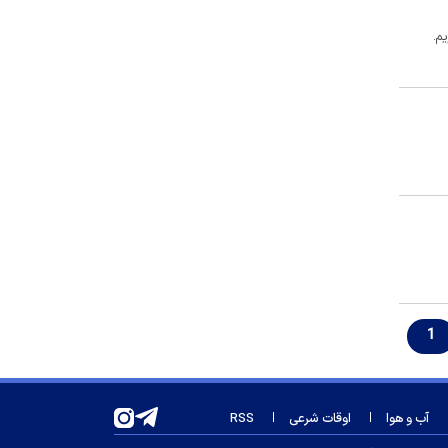
پادگان، سکوی پرتاب خرید جدید
م.
پرسپولیس!
۷ غذای سالم برای کنترل قند خون
میدان آزادی؛ لنگرگاه تاریخی در میان
شلوغی شهر
درخشش دختران تکواندوکار
آذربایجان‌شرقی
توضیح سخنگوی دولت درباره قیمت
بنزین و مبلغ کالابرگ
قیمت واقعی بنزین چقدر است؟
سخنگوی فراجا: عامل اصلی حادثه فوت
حمیدرضا رجب‌زاده دستگیر شد
1
خرید بزرگ پرسپولیس فعلا در حد یک
نیمه
آخرین وضعیت پهلوان آواز ایران در
آب و هوا
اوقات شرعی
RSS
بیمارستان