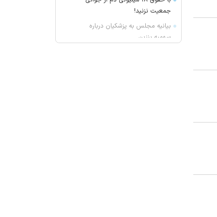
با حقوق ۱۸ میلیونی دم از جوانی
جمعیت نزنید!
بیانیه مجلس به پزشکیان درباره
سهمیه بنزین
دیدار و گفت‌وگوی پزشکیان با رهبر
انقلاب درباره مسائل اقتصادی و نظامی
کشور
محسن رضایی نماینده رهبر انقلاب در
شورای عالی امنیت ملی شد/ تایید
استعفای ذوالقدر
انیمیشن «یارپ» وارد فاز تولید شد
تراکتور با ربیعی همه نتایج را تجربه
کرد/ آمار سرمربی برکنار شده تی‌تی‌ها
جزئیات تغییر ناگهانی روی نیمکت
تراکتور
قیمت دلار، سکه و طلا امروز یکشنبه
۱۴۰۵/۰۵/۱۸