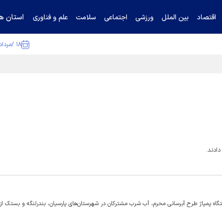
استان ها
اقتصاد
بین الملل
ورزشی
اجتماعی
سلامت
علم و فناوری
۱۸ /مرداد /۱۴۰۵
ا تکذیب کرد
دادند.
اه پمپاژ طرح آبرسانی محرم، آب شرب مشترکان در شهرستان‌های پارسیان، بندرلنگه و بستک از 