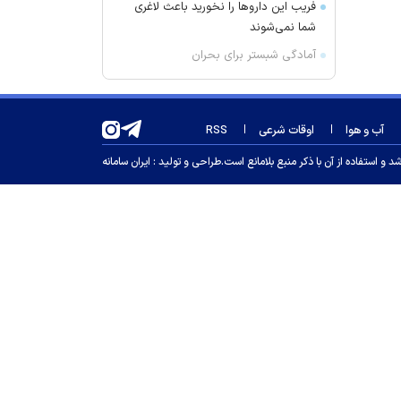
فریب این دارو‌ها را نخورید باعث لاغری
شما نمی‌شوند
آمادگی شبستر برای بحران
این علائم می‌گوید به زودی یک حمله
قلبی رخ می‌دهد
آب و هوا
اوقات شرعی
RSS
نخست‌وزیر کردستان عراق: منطقه ما
نمی‌خواهد بخشی از هیچ درگیری
 استفاده از آن با ذکر منبع بلامانع است.
طراحی و تولید :
ایران سامانه
باشد
تقدیر فرمانده انتظامی میانه از خبرنگار
آفتاب نیوز
وضعیت عجیب خرید‌های جدید
استقلال مثل دو ستاره پرسپولیس
روش نگهداری گوجه فرنگی در فریزر
برای ماندگاری یک‌ساله
درخشش بهزیستی آذربایجان‌شرقی در
رتبه‌بندی کشوری
پیروزی تراکتور در دیدار تدارکاتی مقابل