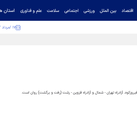
استان ها
اقتصاد
بین الملل
ورزشی
اجتماعی
سلامت
علم و فناوری
۱۷ /مرداد /۱۴۰۵
ا تکذیب کرد
روزکوه، آزادراه تهران - شمال و آزادراه قزوین - رشت (رفت و برگشت) روان است.