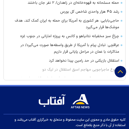
حمله مسلحانه به قهوه‌خانه‌ای در زاهدان/ ۲ نفر جان باختند
رشد ۴۵ هزار واحدی شاخص کل بورس
حاجی‌بابایی: هر کشوری به آمریکا برای حمله به ایران کمک کند، هدف
موشک‌ها قرار می‌گیرد
چراغ سبز مخفیانه نتانیاهو و کاتس به پروژه اماراتی در جنوب غزه
عراقچی: تبادل پیام با آمریکا از طریق واسطه‌ها صورت می‌گیرد/ در
مذاکرات با عمان در مراحل پایانی قرار داریم
استقلال بازیکنی در حد رامین پیدا نخواهد کرد
شروع ماجراجویی مهاجم اسبق استقلال در لیگ دو
توری مش چیست؟ بررسی مشخصات فنی، انواع و کاربردهای مش
فلزی در صنعت
کلاهبرداری ۱۰۰ میلیاردی با وعده فروش لوازم خانگی ارزان برای تهیه
جهیزیه
سخنگوی وزارت کشور: دولت فعلا برنامه‌ای برای ورود اتوبوس‌های
کارکرده خارجی ندارد
کلیه حقوق مادی و معنوی این سایت محفوظ و متعلق به خبرگزاری آفتاب می‌باشد و
چرا خوانندگان رمان پرفروش "بامداد خمار" سریال نرگس آبیار را
استفاده از آن با ذکر منبع بلامانع است.