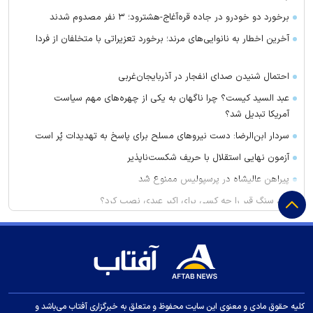
برخورد دو خودرو در جاده قره‌آغاج-هشترود؛ ۳ نفر مصدوم شدند
آخرین اخطار به نانوایی‌های مرند؛ برخورد تعزیراتی با متخلفان از فردا
احتمال شنیدن صدای انفجار در آذربایجان‌غربی
عبد السید کیست؟ چرا ناگهان به یکی از چهره‌های مهم سیاست
آمریکا تبدیل شد؟
سردار ابن‌الرضا: دست نیرو‌های مسلح برای پاسخ به تهدیدات پُر است
آزمون نهایی استقلال با حریف شکست‌ناپذیر
پیراهن عالیشاه در پرسپولیس ممنوع شد
این سنگ قبر را چه کسی برای اکبر عبدی نصب کرد؟
بذرهای جدید دیم در مسیر تجاری‌سازی
کشف ۱۸۰ کیلوگرم فرآورده‌ مرغ غیربهداشتی در میانه
افزایش ایمنی و بهره‌وری عملیاتی در مرکز سوخت‌گیری هواپیمایی
تبریز
نیروی هوایی ارتش: وضعیت سه خلبان عملیات حمله به العدید هنوز
کلیه حقوق مادی و معنوی این سایت محفوظ و متعلق به خبرگزاری آفتاب می‌باشد و