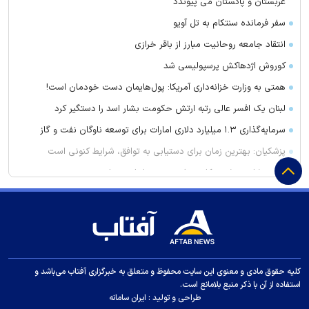
عربستان و پاکستان می پیوندد
سفر فرمانده سنتکام به تل آویو
انتقاد جامعه روحانیت مبارز از باقر خرازی
کوروش اژدهاکش پرسپولیسی شد
همتی به وزارت خزانه‌داری آمریکا: پول‌هایمان دست خودمان است!
لبنان یک افسر عالی رتبه ارتش حکومت بشار اسد را دستگیر کرد
سرمایه‌گذاری ۱.۳ میلیارد دلاری امارات برای توسعه ناوگان نفت و گاز
پزشکیان: بهترین زمان برای دستیابی به توافق، شرایط کنونی است
با این شام خوشمزه کلسترول بد خود را پایین بیاورید
تفاهم‌نامه همکاری شورای شهر و دانشگاه تبریز امضا شد
فریب این دارو‌ها را نخورید باعث لاغری شما نمی‌شوند
آمادگی شبستر برای بحران
این علائم می‌گوید به زودی یک حمله قلبی رخ می‌دهد
کلیه حقوق مادی و معنوی این سایت محفوظ و متعلق به خبرگزاری آفتاب می‌باشد و
نخست‌وزیر کردستان عراق: منطقه ما نمی‌خواهد بخشی از هیچ
استفاده از آن با ذکر منبع بلامانع است.
درگیری باشد
طراحی و تولید :
ایران سامانه