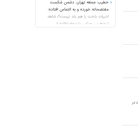
خطیب جمعه تهران: دشمن شکست
مفتضحانه خورده و به التماس افتاده؛
ادبیات باخت را هم بلد نیست!/ شاهد
ترویج بی حیایی با سواستفاده از
شرایط جنگی هستیم
واکنش محمد مهاجری به اظهارات
جنجالی باقر خرازی: لباس دین را از تن
بیرون کنید
ژیلا هدائی درگذشت
لغو افزایش تعرفه و تصاعد پلکانی
بهای برق مشترکین کشاورزی
یونیسف: ۳۰۰ کودک طی ۳۰۰ روز آتش
بس در غزه به شهادت رسیده اند
 در
پیش بینی هوای چهارمحال و بختیاری
تا اواسط هفته آینده
محسن رضایی دبیر شورای عالی امنیت
ملی شد؟