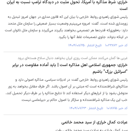
خرازی: شرط مذاکره با آمریکا، تحول مثبت در دیدگاه ترامپ نسبت به ایران
است
رئیس شورای راهبردی روابط خارجی با بیان این که قانون مداری در جهان امروز تبدیل به
زورمداری شده است، گفت: امروزه می‌بینیم وضعیت بسیار ضعیفی را سازمان ملل متحد
دارد؛ به‌طوری‌که قدرت‌ها هر تصمیمی بخواهند بگیرند می‌گیرند و سازمان ملل ناتوان است
در اینکه بتواند جلوی تصمیمات غلط آنها را بگیرد.
کد خبر: ۱۰۲۳۸۷۲ تاریخ انتشار : ۱۴۰۴/۰۸/۲۵
غربی ها گمان می‌کنند ممکن است روزی ایران بخواهد دنبال سلاح هسته‌ای برود
خرازی: جمهوری اسلامی اهل مذاکره است | باید آماده مقاومت در برابر
"اسرائیل بزرگ" باشیم
رئیس شورای راهبردی روابط خارجی گفت: در ادبیّات سیاسی، مذاکره اصولی دارد و
مذاکره‌ای شرافتمندانه است که مبتنی بر آن اصول باشد. اگر طرف مقابل بخواهد به زور
متوسّل بشود یا از ابزار‌های دیگر استفاده کند تا نتایج مذاکره را بر طرف دیگر تحمیل کند،
خب این یک مذاکره شرافتمندانه و سازگار با اصول حاکم بر دیپلماسی نیست.
کد خبر: ۱۰۱۸۷۱۵ تاریخ انتشار : ۱۴۰۴/۰۷/۲۳
عیادت کمال خرازی از سید محمد خاتمی
سید کمال خرازی به عیادت سید محمد خاتمی رفت.