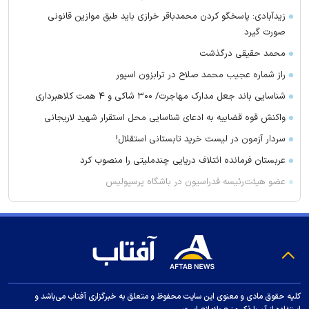
زیدآبادی: پاسخگو کردن محمدباقر خرازی باید طبق موازین قانونی
صورت گیرد
محمد حقیقی درگذشت
راز شماره عجیب محمد صلاح در ترابزون اسپور
شناسایی باند جعل مدارک مهاجرت/ ۳۰۰ شاکی و ۴ همت کلاهبرداری
واکنش قوه قضاییه به ادعای شناسایی محل استقرار شهید لاریجانی
سردار آزمون در لیست خرید تابستانی استقلال!
عربستان فرمانده ائتلاف دریایی چندملیتی را منصوب کرد
عضو هیئت‌رئیسه فدراسیون در باشگاه پرسپولیس
پاکسازی بدن و حفظ سلامت گوارش با این میوه‌ها
زمین آکادمی پرسپولیس به نام شهید ماکان
چرا مردم به فال، طالع‌بینی، آسترولوژی و پیشگویی علاقه دارند؟
پرسپولیس برای تارتار کاری کرد که کسی جرأتش را نداشت
مذاکره استقلال برای میزبانی در فولاد آرنا
کلیه حقوق مادی و معنوی این سایت محفوظ و متعلق به خبرگزاری آفتاب می‌باشد و