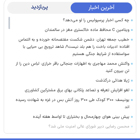
پربازدید
آخرین اخبار
چه کسی اخبار پرسپولیس را لو می‌دهد؟
ویتامین C محافظ ماده خاکستری مغز در سالمندان
خطیب جمعه تهران: دشمن شکست مفتضحانه خورده و به التماس
افتاده؛ ادبیات باخت را هم بلد نیست!/ شاهد ترویج بی حیایی با
سواستفاده از شرایط جنگی هستیم
واکنش محمد مهاجری به اظهارات جنجالی باقر خرازی: لباس دین را از
تن بیرون کنید
ژیلا هدائی درگذشت
لغو افزایش تعرفه و تصاعد پلکانی بهای برق مشترکین کشاورزی
یونیسف: ۳۰۰ کودک طی ۳۰۰ روز آتش بس در غزه به شهادت رسیده
اند
پیش بینی هوای چهارمحال و بختیاری تا اواسط هفته آینده
محسن رضایی دبیر شورای عالی امنیت ملی شد؟
۹۴ میلیارد یورو در اختیار تراستی ها