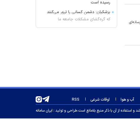
رسیده است
پزشکیان: دشمن کسانی را ترور می‌کنند
که گره‌گشای مشکلات جامعه ما
انه‌ای
هستند
نتانیاهو: تا من نخست وزیرم کشور
فلسطینی تشکیل نخواهد شد | ایران به
اسرائیل حمله نخواهد کرد
هشدار قرمز هواشناسی؛ گرمای
خوزستان از ۵۰ درجه فراتر می‌رود
سرتیپ جهانشاهی: مرز‌ها با حضور
یگان‌های واکنش سریع دارای امنیت
پایدار است
آب و هوا
اوقات شرعی
RSS
با حقوق ۱۸ میلیونی دم از جوانی
جمعیت نزنید!
 استفاده از آن با ذکر منبع بلامانع است.
طراحی و تولید :
ایران سامانه
بیانیه مجلس به پزشکیان درباره
سهمیه بنزین
دیدار و گفت‌وگوی پزشکیان با رهبر