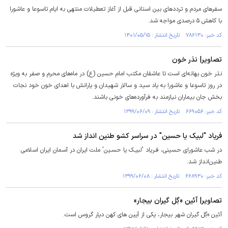
سفرهای مردم و ترددهای بین استانی قبل از آغاز تعطیلات منتهی به ایام تاسوعا و عاشورا
با کاهش ۵ درصدی مواجه شد.
کد خبر: ۷۸۶۱۳۰ تاریخ انتشار : ۱۴۰۱/۰۵/۱۵
تصاویر| نذر خون
نذر خون بهانه‌ای است تا عاشقان مکتب امام حسین (ع) در ماه‌های محرم و صفر به ویژه
در روز تاسوعا و عاشورا به یاد سید و سالار شهیدان و یارانش با اهدای خون خود نجات
بخش جان بیماران نیازمند به فرآورده‌های خونی باشند.
کد خبر: ۶۶۹۰۵۶ تاریخ انتشار : ۱۳۹۹/۰۶/۰۹
فریاد "لبیک یا حسین" در سراسر کشو طنین انداز شد
در شب عاشورای حسینی، فـریاد 'لبیـک یا حسـین' ملت ایران در آسمان ایران اسلامی
طنین‌انداز شد.
کد خبر: ۶۶۸۹۳۰ تاریخ انتشار : ۱۳۹۹/۰۶/۰۸
تصاویر| آئین «گِل گیران‎ بیجار»
آئین «گِل گیران شهر بیجار، یکی از آیین های کهن دیار گروس است.