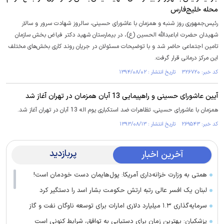
محله خلیج‌فارس
رئیس‌جمهوری روز شنبه و همزمان با عاشورای حسینی، سالروز شهادت سرور و سالار
شهیدان حضرت اباعبدالله الحسین (ع)، در بیمارستان شهید دکتر فیاض بخش سازمان
تامین اجتماعی حاضر شد و با توضیحات مسئولان در جریان روند کاری بخش‌های مختلف
این مرکز درمانی قرار گرفت.
کد خبر: ۳۲۶۷۲۰ تاریخ انتشار : ۱۳۹۴/۰۸/۰۲
آیین عاشورای حسینی و راهپیمایی 13 آبان همزمان در تهران آغاز شد
همزمان با عاشورای حسینی، تظاهرات ضد استکباری یوم اله 13 آبان در تهران آغاز شد.
کد خبر: ۲۶۹۵۴۳ تاریخ انتشار : ۱۳۹۳/۰۸/۱۳
پربازدید
آخرین اخبار
همتی به وزارت خزانه‌داری آمریکا: پول‌هایمان دست خودمان است!
لبنان یک افسر عالی رتبه ارتش حکومت بشار اسد را دستگیر کرد
سرمایه‌گذاری ۱.۳ میلیارد دلاری امارات برای توسعه ناوگان نفت و گاز
پزشکیان: بهترین زمان برای دستیابی به توافق، شرایط کنونی است