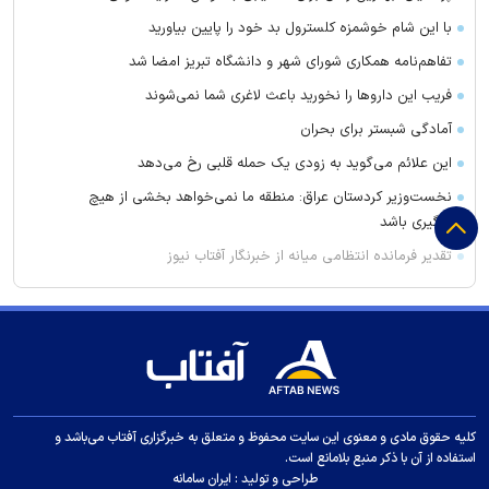
با این شام خوشمزه کلسترول بد خود را پایین بیاورید
تفاهم‌نامه همکاری شورای شهر و دانشگاه تبریز امضا شد
فریب این دارو‌ها را نخورید باعث لاغری شما نمی‌شوند
آمادگی شبستر برای بحران
این علائم می‌گوید به زودی یک حمله قلبی رخ می‌دهد
نخست‌وزیر کردستان عراق: منطقه ما نمی‌خواهد بخشی از هیچ
درگیری باشد
تقدیر فرمانده انتظامی میانه از خبرنگار آفتاب نیوز
وضعیت عجیب خرید‌های جدید استقلال مثل دو ستاره پرسپولیس
روش نگهداری گوجه فرنگی در فریزر برای ماندگاری یک‌ساله
درخشش بهزیستی آذربایجان‌شرقی در رتبه‌بندی کشوری
پیروزی تراکتور در دیدار تدارکاتی مقابل شمس‌آذر
میزبانی آسیایی استقلال در هاله‌ای از ابهام
کلیه حقوق مادی و معنوی این سایت محفوظ و متعلق به خبرگزاری آفتاب می‌باشد و
استفاده از آن با ذکر منبع بلامانع است.
آخرین بازی دوستانه پرسپولیس قبل از شروع لیگ پشت در‌های بسته
طراحی و تولید :
ایران سامانه