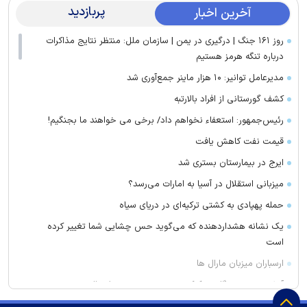
پربازدید
آخرین اخبار
روز ۱۶۱ جنگ | درگیری در یمن | سازمان ملل: منتظر نتایج مذاکرات
درباره تنگه هرمز هستیم
مدیرعامل توانیر: ۱۰ هزار ماینر جمع‌آوری شد
کشف گورستانی از افراد بالارتبه
رئیس‌جمهور: استعفاء نخواهم داد/ برخی می خواهند ما بجنگیم!
قیمت نفت کاهش یافت
ایرج در بیمارستان بستری شد
میزبانی استقلال در آسیا به امارات می‌رسد؟
حمله پهپادی به کشتی ترکیه‌ای در دریای سیاه
یک نشانه هشداردهنده که می‌گوید حس چشایی شما تغییر کرده
است
ارسباران میزبان مارال ها
آتش‌سوزی دستگاه خنک‌کننده در محدوده زیر پل عالی‌نسب تبریز
واکنش بقائی به سخنان ترامپ