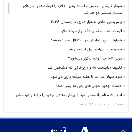
سردار قریشی: تصاویر جلسات رهبر انقلاب با فرماندهان نیرو‌های
مسلح منتشر خواهد شد
پیش‌بینی طلای ۵ هزار دلاری تا زمستان ۲۰۲۶
قیمت طلا و سکه چند؟/ نرخ حواله دلار
شماره رامین رضاییان در استقلال مصادره شد!
سحرخیزان مهاجم اول استقلال شد
دربی ۱۰۷ چه روزی برگزار می‌شود؟
تکلیف «پایتخت ۸» و «زیرخاکی ۵» مشخص شد
سود سهام عدالت تا هفته دولت واریز می‌شود
حملات جدید حوثی‌های یمن به بندر المخا
اظهارات مقام پاکستانی درباره پیمان دفاعی جدید با ترکیه و عربستان
سیدحسن خمینی عزادار شد
رونمایی پرسپولیس از اژدهاکش
گزینه جدید تراکتور برای میزبانی در لیگ نخبگان آسیا
لیست ورودی‌های جدید پرسپولیس لو رفت