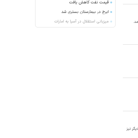
قیمت نفت کاهش یافت
ایرج در بیمارستان بستری شد
میزبانی استقلال در آسیا به امارات
ایران آمد.
می‌رسد؟
حمله پهپادی به کشتی ترکیه‌ای در
دریای سیاه
یک نشانه هشداردهنده که می‌گوید
حس چشایی شما تغییر کرده است
ارسباران میزبان مارال ها
آتش‌سوزی دستگاه خنک‌کننده در
محدوده زیر پل عالی‌نسب تبریز
واکنش بقائی به سخنان ترامپ
وزیر خزانه داری آمریکا: در دو سال
آینده تنگه هرمز بی‌اهمیت خواهد شد
سنای آمریکا لایحه تحریم‌های گسترده
لامی شناخته می شود اما از 12 بهمن 1391 یک مناسبت دیگر نیز
انرژی روسیه را تصویب کرد