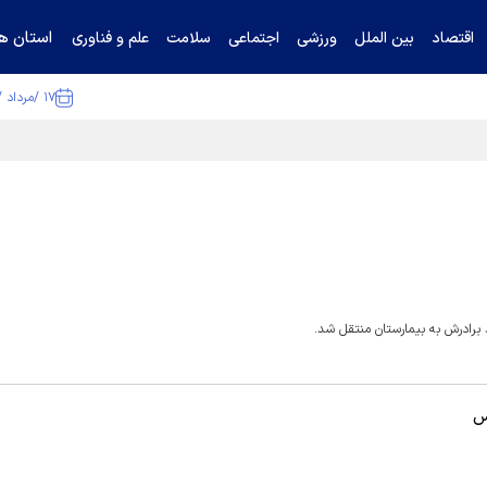
استان ها
اقتصاد
بین الملل
ورزشی
اجتماعی
سلامت
علم و فناوری
۱۷ /مرداد /۱۴۰۵
ا تکذیب کرد
برادرش به بیمارستان منتقل شد.
س