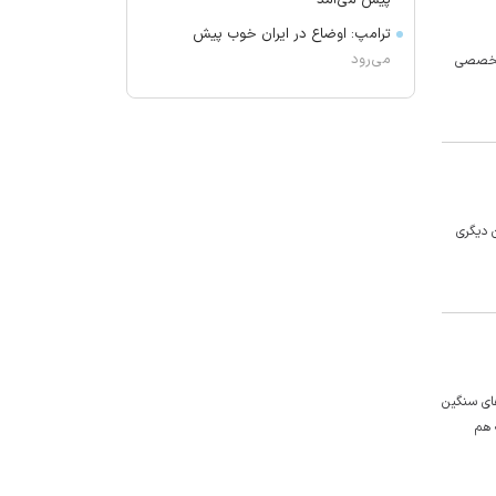
پیش می‌آمد
ترامپ: اوضاع در ایران خوب پیش
می‌رود
خدمات تخصصی
برکناری دو مقام ارشد موساد
گفتگوی تلفنی وزرای امور خارجه ایران
و موریتانی
دید افقی در زابل به ۲۵۰۰ متر کاهش
یافت
 دیگری
آمریکا تحریم‌های جدیدی علیه کوبا
اعمال کرد
آمریکا: از پرتاب موشکی کره شمالی
مطلع هستیم
جزئیات طرح مجلس درباره تنگه هرمز
کویت دستور تعطیلی تنها مدرسه
های سنگین
ایرانی را صادر کرد
 هم
ضرغامی: تغییر ریل، عین بصیرت است.
فرصت سوزی نکنیم