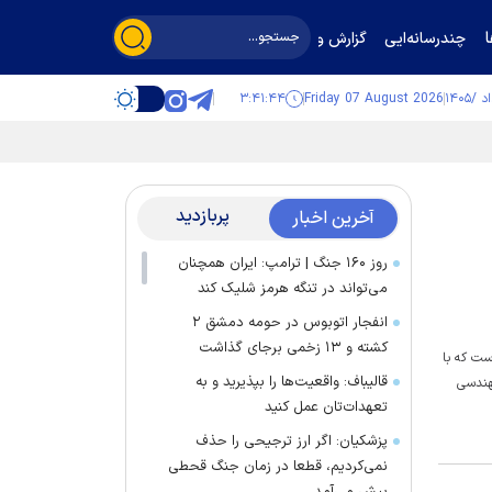
چندرسانه‌ایی
گزارش و گفت‌وگو
۳:۴۱:۴۵
Friday 07 August 2026
پربازدید
آخرین اخبار
روز ۱۶۰ جنگ | ترامپ: ایران همچنان
می‌تواند در تنگه هرمز شلیک کند
انفجار اتوبوس در حومه دمشق ۲
کشته و ۱۳ زخمی برجای گذاشت
ست که با
قالیباف: واقعیت‌ها را بپذیرید و به
مهندسی
تعهدات‌تان عمل کنید
پزشکیان: اگر ارز ترجیحی را حذف
نمی‌کردیم، قطعا در زمان جنگ قحطی