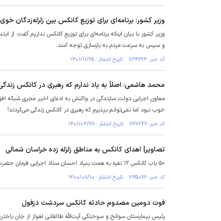
وزیر کشور: برنامه‌ای برای توزیع کانکس بین زلزله‌زدگان خوی 
وزیر کشور با بیان اینکه برنامه‌ای برای توزیع کانکس نداریم گفت: از ا
و سپس به سرعت مردم به بازسازی توجه کنند.
کد خبر: ۸۲۴۶۹۴ تاریخ انتشار : ۱۴۰۱/۱۱/۲۵
محمد هاشمی: اصلاً به یاد ندارم که رهبری در کانکس زندگی
معاون اجرایی دولت سازندگی در واکنش به ادعای اخیر مجری شبکه افق د
خوب نبود اما نمی‌توانم بپذیرم که رهبری در کانکس زندگی می‌کردند!
کد خبر: ۷۷۷۲۲۷ تاریخ انتشار : ۱۴۰۱/۰۳/۲۶
تصاویر| اهدای کانکس به مناطق زلزله زده خراسان شمالی
۵۰ باب کانکس ۱۲ نفره به همت بنیاد احسان ستاد اجرایی فرمان حضرت امام (ره) روز یکشنبه به مناطق زلزله زده در استان خراسان شمالی ارسال شد.
کد خبر: ۷۳۵۰۷۶ تاریخ انتشار : ۱۴۰۰/۰۸/۱۰
فوت دومین مصدوم حادثه کانکس سردشت دزفول
رئیس بیمارستان سوانح و سوختگی آیت‌الله طالقانی اهواز از جان ب