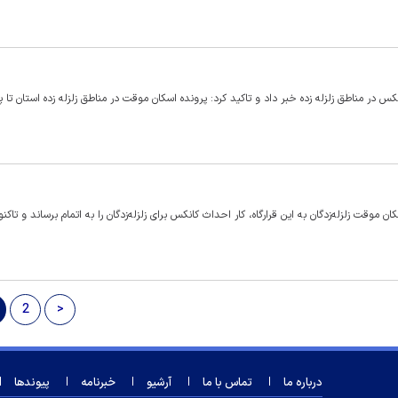
ستاد بازسازی مناطق زلزله زده استان کرمانشاه از تحویل 9550 کانکس در مناطق زلزله زده خبر داد و تاکید کرد: پرونده اسکان موقت در مناطق زلزله زده استان 
ت ظرف مدت ۴۵ روز از زمان واگذاری اسکان موقت زلزله‌زدگان به این قرارگاه، کار احداث کانکس برای زلزله‌زدگان را به اتمام برساند و تاکن
2
>
درباره ما
تماس با ما
آرشیو
خبرنامه
پیوندها