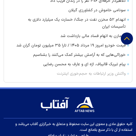
کلاهبردار حرفه‌ای ۳۰۶ نفر را در زندان فریب داد
سونامی خاموش در کشاورزی گیلان
انهدام ۵۲ مخزن نفت در جنگ/ خسارت یک میلیارد دلاری به
تأسیسات ایران
ابومازن به اتهام فساد مالی بازداشت شد
قیمت خودرو امروز ۱۹ مرداد ۱۴۰۵ / تارا ۳۵ میلیون تومان گران شد
خوراکی‌هایی که به آرامش بیشتر کمک می‌کنند را بشناسیم
پیام تبریک قالیباف، اژه ای و عارف به محسن رضایی
واکنش وزیر ارتباطات به حجم‌خوری اینترنت
قیمت سیمان امروز ۱۹ مرداد ۱۴۰۵ چند؟
قیمت دلار و یورو امروز دوشنبه ۱۹ مرداد ۱۴۰۵
نسخه سهراب برای عبور از محدودیت‌های استقلال
مدافع پرسپولیس فاش کرد: از سپاهان پیشنهاد دارم
دستمزد آدان برای بازگشت به استقلال مشخص شد؛ رقم قرارداد چقدر
کلیه حقوق مادی و معنوی این سایت محفوظ و متعلق به خبرگزاری آفتاب می‌باشد و
است؟
استفاده از آن با ذکر منبع بلامانع است.
طراحی و تولید :
ایران سامانه